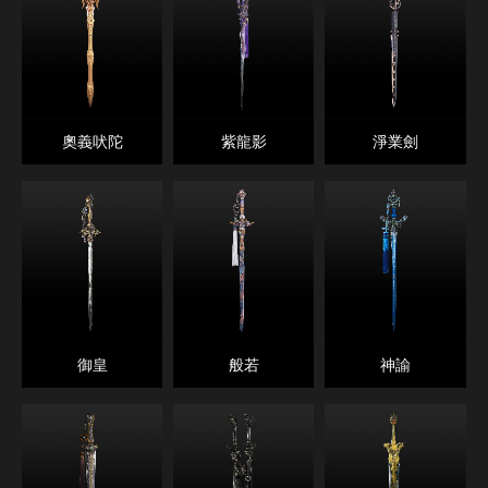
奧義吠陀
紫龍影
淨業劍
御皇
般若
神諭