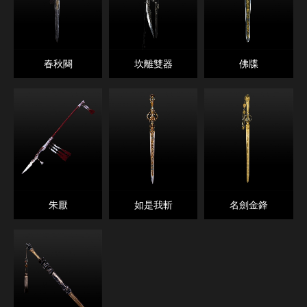
春秋闋
坎離雙器
佛牒
朱厭
如是我斬
名劍金鋒