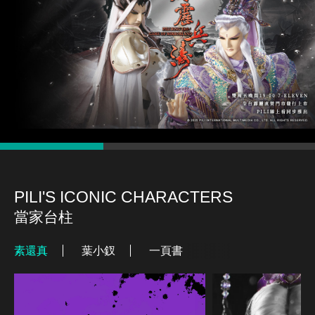
PILI'S ICONIC CHARACTERS
當家台柱
素還真
葉小釵
一頁書