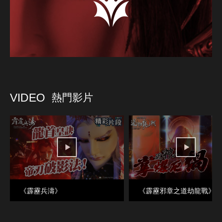
VIDEO
熱門影片
《霹靂兵濤》
《霹靂邪章之道劫龍戰》