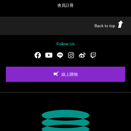
會員註冊
Back to top
Follow Us
Facebook
Youtube
LINE
Instgram
新浪微博
Twitch
線上購物