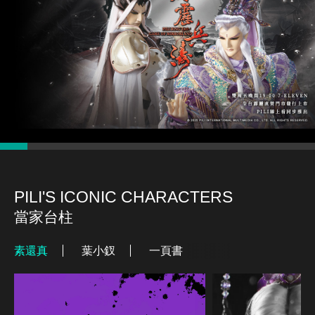
PILI'S ICONIC CHARACTERS
當家台柱
素還真
葉小釵
一頁書