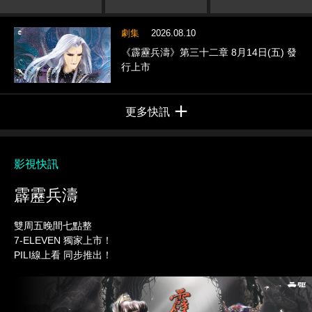
劇集
2026.08.10
《霹靂兵濤》第三十二章 8月14日(五) 發
行上市
更多快訊
影視快訊
霹靂兵濤
雙周五晚間七點整
7-ELEVEN 獨家上市！
PILI線上看 同步推出！