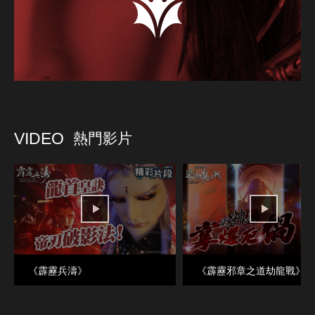
VIDEO
熱門影片
《霹靂兵濤》
《霹靂邪章之道劫龍戰》