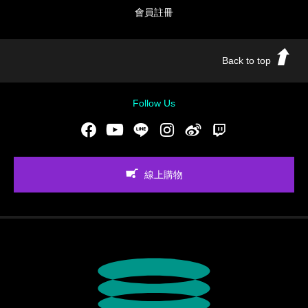
會員註冊
Back to top
Follow Us
Facebook
Youtube
LINE
Instgram
新浪微博
Twitch
線上購物