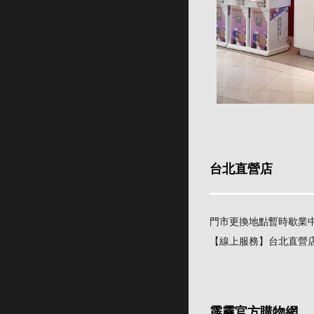
台北直營店
門市更換地點暫時歇業
【線上服務】台北直營
霹靂官方購物網