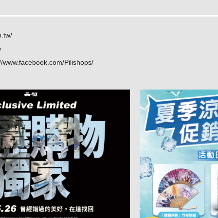
m.tw/
w
://www.facebook.com/Pilishops/