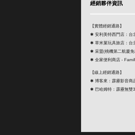
經銷夥伴資訊
【實體經銷通路】
✱ 安利美特西門店：台北市中
✱ 草米菓玩具旅店：台北市大
✱ 采盟(桃機第二航廈
✱ 全家便利商店 - Fami
【線上經銷通路】
✱ 博客來：
霹靂影音商
✱ 巴哈姆特：
霹靂無雙