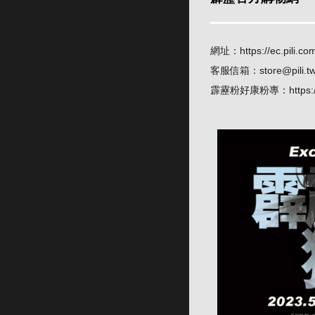
網址：
https://ec.pili.co
客服信箱：
store@pili.t
霹靂粉好康粉專：
https