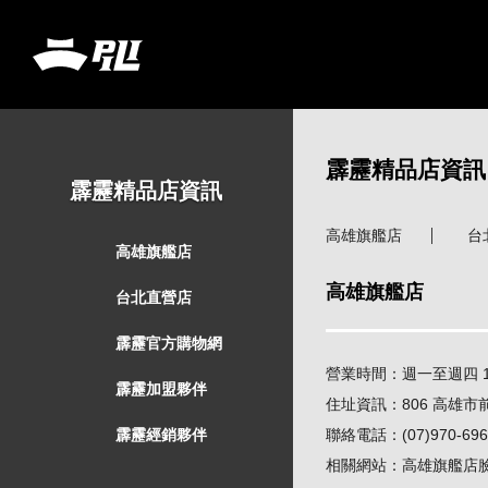
霹靂精品店資訊
霹靂精品店資訊
高雄旗艦店
台
高雄旗艦店
高雄旗艦店
台北直營店
霹靂官方購物網
營業時間：週一至週四 11:0
霹靂加盟夥伴
住址資訊：806 高雄市
霹靂經銷夥伴
聯絡電話：(07)970-696
相關網站：高雄旗艦店