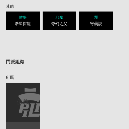
其他
雜學
邪魔
釋
浩星探龍
夸幻之父
寄曇說
1
門派組織
所屬
佛教