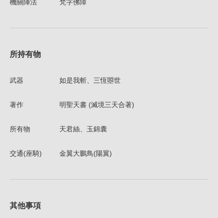
機關陣法
梵字佛障
所持有物
武器
如是我斬、三恆曌世
著作
明聖天書 (滅境三天合著)
所有物
天君絲、玉錦囊
交通(座騎)
金翼大鵬鳥(陽翼)
其他事項