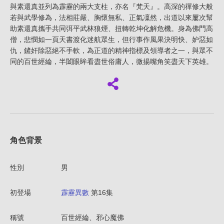
與素還真並列為霹靂的兩大支柱，亦名『梵天』。高深的禪修大般
若與武學修為，法相莊嚴、胸懷無私、正氣凜然，出道以來屢次幫
助素還真攜手共同弭平武林狼煙、扭轉乾坤化解危機。身為佛門高
僧，悲憫如一頁天書渡化迷航眾生，但行事作風果決明快、妒惡如
仇，鏟奸除惡絕不手軟，為正道的精神指標及領導者之一，與眾不
同的百世經綸，半闔眼眸看盡世俗庸人，微揚嘴角笑盡天下英雄。
角色背景
性別
男
初登場
霹靂異數
第16集
稱號
百世經綸、邪心魔佛