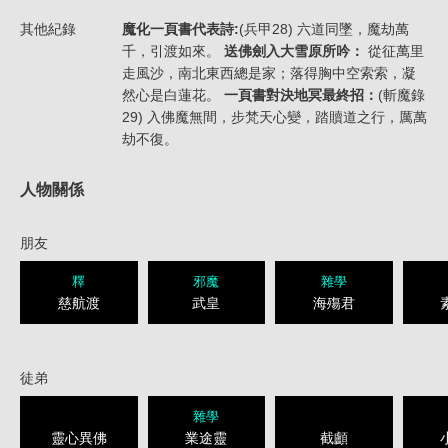
其他紀錄
魔化一頁書代表詩:
(兵甲28) 六道同墜，魔劫萬
千，引渡如來。
送佛劍入大雪原所吟：
從征萬里
走風沙，南北東西總是家；落得胸中空索索，凝
然心是白蓮花。
一頁書對決地冥最終招：
(斬魔錄
29) 入佛魔無間，步梵天心變，踏贖道之行，厲萬
劫不復。
人物關係
朋友
釋
邪魔
雜學
慈航渡
武皇
海殤君
徒弟
雜學
靈心異佛
業途靈
截顱