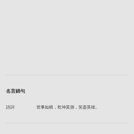
名言錦句
詩詞
世事如棋，乾坤莫測，笑盡英雄。