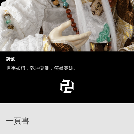
詩號
世事如棋，乾坤莫測，笑盡英雄。
一頁書