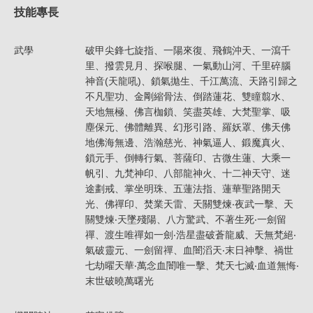
技能專長
武學
破甲尖鋒七旋指、一陽來復、飛鶴沖天、一瀉千
里、撥雲見月、探喉腿、一氣動山河、千里碎腦
神音(天龍吼)、鎖氣拋生、千江萬流、天路引歸之
不凡聖功、金剛縮骨法、倒踏蓮花、雙瞳翦水、
天地無極、佛言枷鎖、笑盡英雄、大梵聖掌、吸
塵保元、佛體離異、幻形引路、羅妖罩、佛天佛
地佛海無邊、浩瀚慈光、神氣逼人、鍛魔真火、
鎖元手、倒轉行氣、菩薩印、古微生蓮、大乘一
帆引、九梵神印、八部龍神火、十二神天守、迷
途劃戒、掌坐明珠、五蓮法指、蓮華聖路開天
光、佛禪印、焚業天雷、天關雙煉‧夜武一擊、天
關雙煉‧天墜殘陽、八方驚武、不著生死‧一劍留
禪、渡生唯禪如一劍‧浩星盡破蒼龍威、天無梵絕‧
氣破靈元、一劍留禪、血闇滔天‧末日神擊、禍世
七劫曜天華‧萬念血闇唯一擊、梵天七滅‧血道無悔‧
末世破曉萬曙光