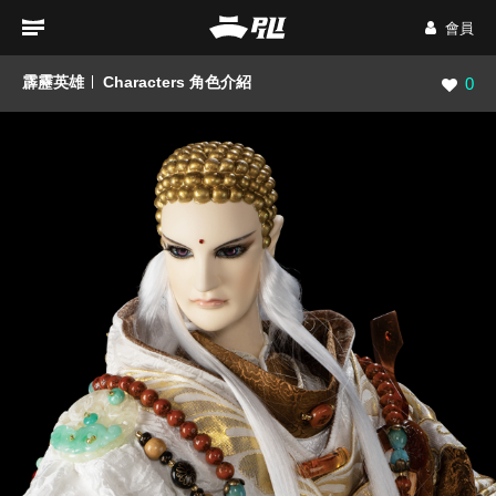
會員
霹靂英雄
Characters 角色介紹
瀏覽數
0