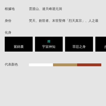
根據地
雲渡山、連天峰迴元洞
身份
梵天、創世者、末世聖傳「烈天真宗」、人之最
化身
釋
紫錦囊
宇宙神知
罪惡之身
代表顏色