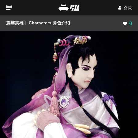
會員
霹靂英雄
Characters 角色介紹
瀏覽數
0