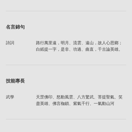
名言錦句
詩詞
路行萬里遠，明月、流雲、遠山，故人心思鄉；
白紙提一字，是非、功過、曲直，千古論英雄。
技能專長
武學
天罡佛印、怒動風雲、八方驚武、菩提聖氣、笑
盡英雄、佛言枷鎖、紫氣千行、一氣動山河