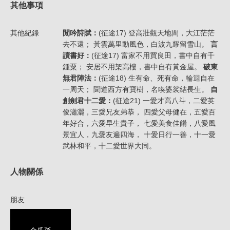
其他事項
其他紀錄
閒吟詩賦：
(征途17) 登高壯觀天地間，大江茫茫
去不還； 黃雲萬里動風色，白波九耀留雪山。
言
讀書好：
(征途17) 富家不用買良田，書中自有千
鍾粟； 安居不用架高樓，書中自有黃金屋。
破東
無君陣法：
(征途18) 生有命、死有命，輪迴自在
一周天； 聞道西方有寶樹，名喚婆裟結長生。
自
創劍君十二愛：
(征途21) 一愛才高八斗，二愛英
俊瀟灑，三愛兄友弟恭， 四愛父母健在，五愛百
年好合，六愛早生貴子， 七愛美食佳餚，八愛風
景宜人，九愛友遍四海， 十愛日行一善，十一愛
武林和平，十二愛世界大同。
人物關係
朋友