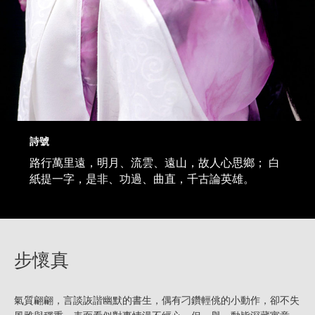
詩號
路行萬里遠，明月、流雲、遠山，故人心思鄉； 白
紙提一字，是非、功過、曲直，千古論英雄。
步懷真
氣質翩翩，言談詼諧幽默的書生，偶有刁鑽輕佻的小動作，卻不失