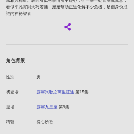
風雅與穩重。表面看似對事情漫不經心，但一舉一動皆深藏寓意，
看似平凡實則大巧若拙，屢屢幫助正道化解不少危機，是個身份成
謎的神祕智者…
角色背景
性別
男
初登場
霹靂異數之萬里征途
第15集
退場
霹靂九皇座
第9集
稱號
從心所欲