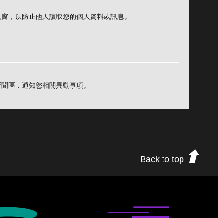
視窗，以防止他人讀取您的個人資料或訊息。
新聞區，通知您相關異動事項。
Back to top