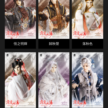
恆之明輝
歸秋聲
落秋色