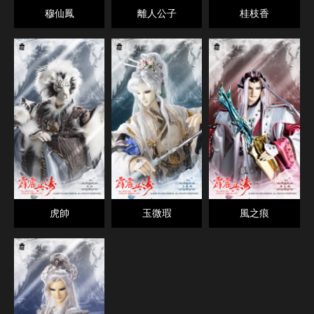
穆仙鳳
離人公子
桂枝香
虎帥
玉微瑕
風之痕