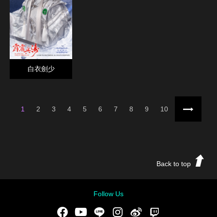
白衣劍少
1
2
3
4
5
6
7
8
9
10
下一頁
Back to top
Follow Us
Facebook
Youtube
LINE
Instgram
新浪微博
Twitch