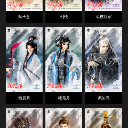
師子意
劍殃
疏樓龍宿
穆襄月
穆霜月
獨無意