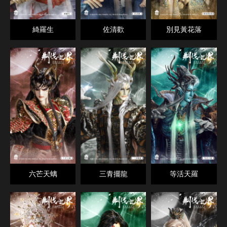
綺羅生
佐清歡
別見黃花落
六芒天螭
三青擺龍
等活天羅