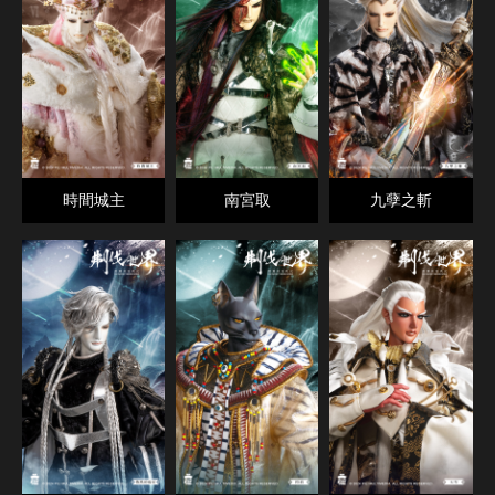
時間城主
南宮取
九孽之斬