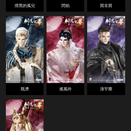
揹黑的孤兒
閃焰
巽非巽
既濟
搖風吟
淥宇塵