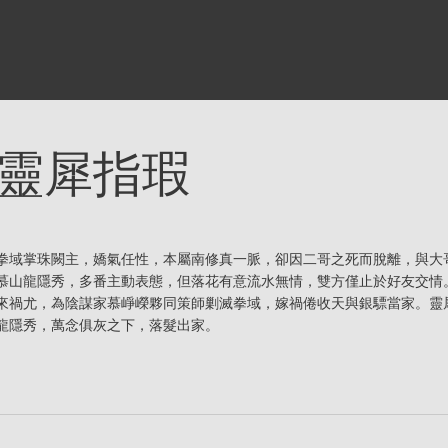
靈犀指瑕
拳域掌珠闕主，嬌氣任性，本屬南修真一脈，卻因二哥之死而脫離，與大
慕山龍隱秀，多番主動表態，但落花有意流水無情，雙方僅止於好友交情
來禍尤，為陰謀家慕崢嶸夥同策師剿滅拳域，嫁禍倦收天與銀驃當家。靈
龍隱秀，萬念俱灰之下，落髮出家。