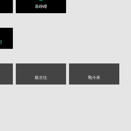
慕崢嶸
]
殺古往
戰今來