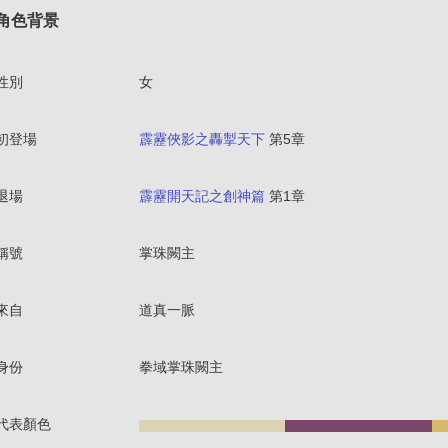
角色背景
性別
女
初登場
霹靂俠影之轟掣天下
第5章
退場
霹靂開天記之創神篇
第1章
稱號
掌珠闕主
來自
道真一脈
身份
拳域掌珠闕主
代表顏色