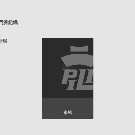
1
門派組織
所屬
拳域
拳域