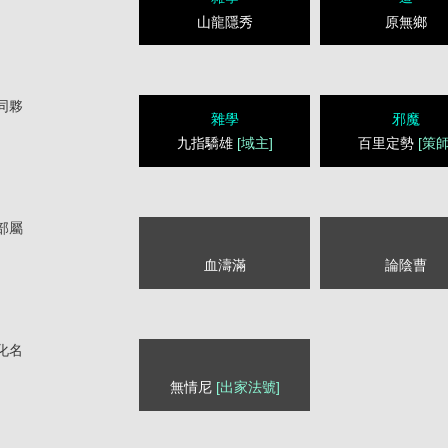
山龍隱秀
原無鄉
同夥
雜學
邪魔
九指驕雄
[域主]
百里定勢
[策師
部屬
血濤滿
論陰曹
化名
無情尼
[出家法號]