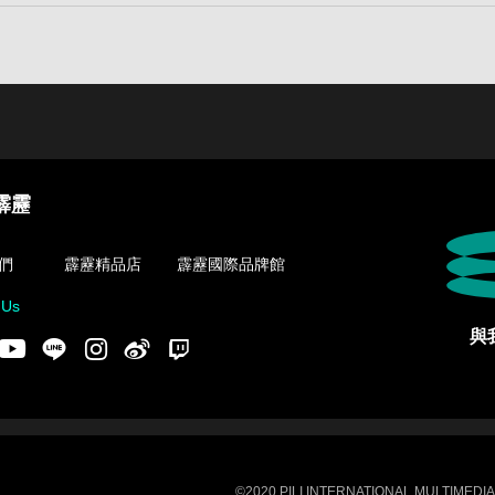
霹靂
們
霹靂精品店
霹靂國際品牌館
 Us
與
acebook
Youtube
LINE
Instgram
新浪微博
Twitch
©2020 PILI INTERNATIONAL MULTIMEDIA