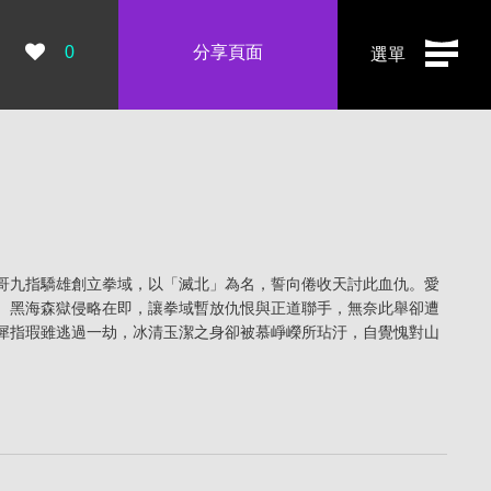
瀏覽數：
0
分享頁面
選單
哥九指驕雄創立拳域，以「滅北」為名，誓向倦收天討此血仇。愛
。黑海森獄侵略在即，讓拳域暫放仇恨與正道聯手，無奈此舉卻遭
犀指瑕雖逃過一劫，冰清玉潔之身卻被慕崢嶸所玷汙，自覺愧對山