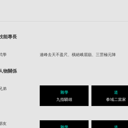
技能專長
武學
連峰去天不盈尺、橫絕峨眉巔、三罡極元陣
人物關係
兄弟
雜學
道
九指驕雄
拳域二當家
朋友
雜學
道