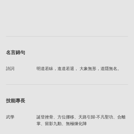
名言錦句
詩詞
明道若眛，進道若退， 大象無形，道隱無名。
技能專長
武學
誕登挫骨、方位挪移、天路引歸‧不凡聖功、合離
掌、留影九動、無極煉化陣