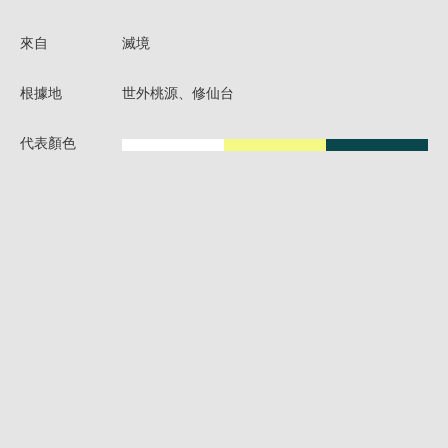
來自
滅境
根據地
世外桃源、修仙台
代表顏色