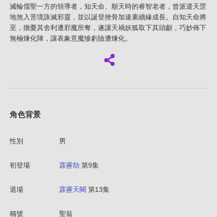
滅輪儒聖一方的領導者，知天命、順天時的睿智老者，曾派遣天罡
地煞入苦境誅滅邪靈，並以誕登挫骨加速素續緣成長。自知天命將
至，擔憂其舍利遭邪魔所奪，遂讓天禍妖狐取下其頭顱，巧妙佈下
無極煉化陣，讓表象意魔慘虧險遭煉化。
角色背景
性別
男
初登場
霹靂劫
第9集
退場
霹靂天闕
第13集
稱號
聖翁