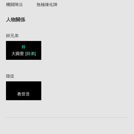
機關陣法
無極煉化陣
人物關係
師兄弟
釋
大圓覺
[師弟]
隨從
教世音