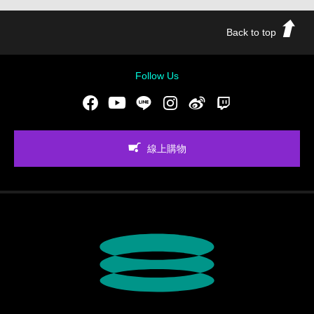
Back to top
Follow Us
Facebook
Youtube
LINE
Instgram
新浪微博
Twitch
線上購物