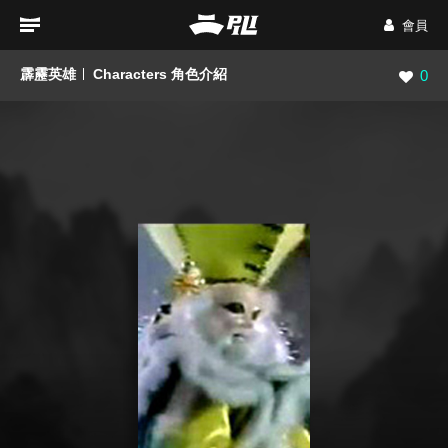
會員
霹靂英雄
Characters 角色介紹
瀏覽數
0