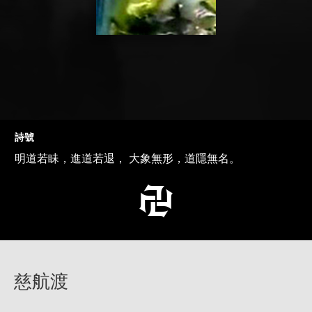
詩號
明道若眛，進道若退， 大象無形，道隱無名。
慈航渡