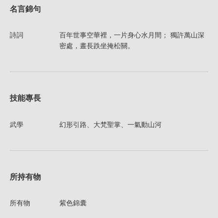
名言錦句
詩詞
百年世事空華裡，一片身心水月間； 獨許萬山深
密處，晝長跌坐掩松關。
技能專長
武學
幻形引路、大梵聖掌、一氣動山河
所持有物
所有物
紫色錦囊