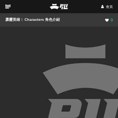
會員
霹靂英雄
Characters 角色介紹
瀏覽數
0