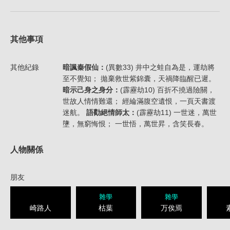
其他事項
其他紀錄
暗諷秦假仙：
(異數33) 井中之蛙自為是，運劫將
至不覺知； 拋棄救世紫錦囊，天禍降臨醒已遲。
暗示己身之身分：
(霹靂劫10) 百折不撓過險關，
世故人情情難還； 經綸滿腹空遺恨，一頁天書渡
迷航。
語勸絕情師太：
(霹靂劫11) 一世迷，萬世
墬，無窮悔恨； 一世悟，萬世昇，含笑長春。
人物關係
朋友
雜學
雜學
崎路人
枯葉
万俟焉