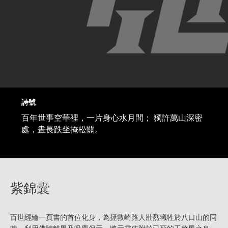
詩號
百年世事空華裡，一片身心水月間； 獨許萬山深密
處，晝長跌坐掩松關。
紫錦囊
百世經綸一頁書的首位化身，為拯救崎路人壯烈犧牲於八口山的同