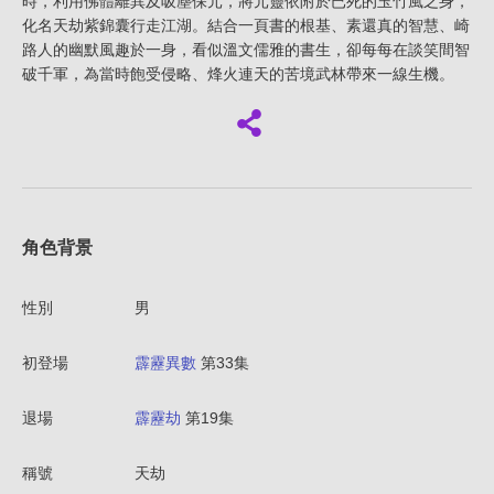
時，利用佛體離異及吸塵保元，將元靈依附於已死的玉竹風之身，
化名天劫紫錦囊行走江湖。結合一頁書的根基、素還真的智慧、崎
路人的幽默風趣於一身，看似溫文儒雅的書生，卻每每在談笑間智
破千軍，為當時飽受侵略、烽火連天的苦境武林帶來一線生機。
角色背景
性別
男
初登場
霹靂異數
第33集
退場
霹靂劫
第19集
稱號
天劫