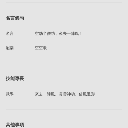
名言錦句
名言
空劫半僧功，來去一陣風！
配樂
空空歌
技能專長
武學
來去一陣風、貫雲神功、借風遁形
其他事項