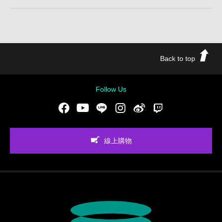
Back to top
Follow Us
Facebook
Youtube
LINE
Instgram
新浪微博
Twitch
線上購物