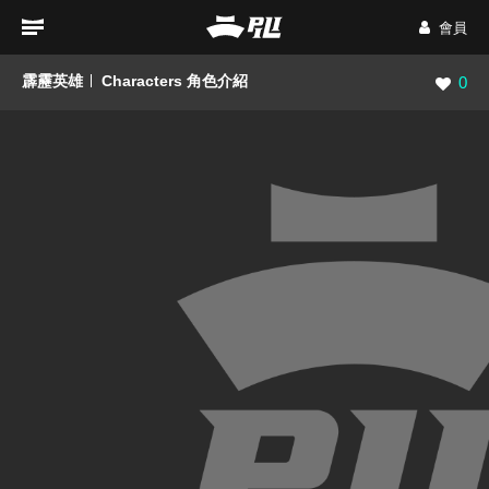
會員
霹靂英雄
Characters 角色介紹
瀏覽數
0