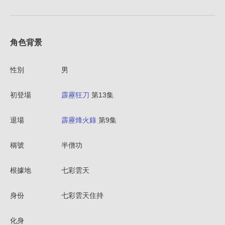
角色背景
性別
男
初登場
霹靂狂刀
第13集
退場
霹靂烽火錄
第9集
稱號
半僧功
根據地
七彩雲天
身份
七彩雲天住持
化身