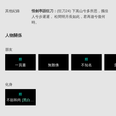
其他紀錄
悟劍亭語狂刀：
(狂刀24) 下嵩山兮多所思，攜佳
人兮步遲遲， 松間明月長如此，君再遊兮復何
時。
人物關係
朋友
釋
釋
一頁書
無難佛
不知名
化身
釋
不顛和尚
[黑白佛]