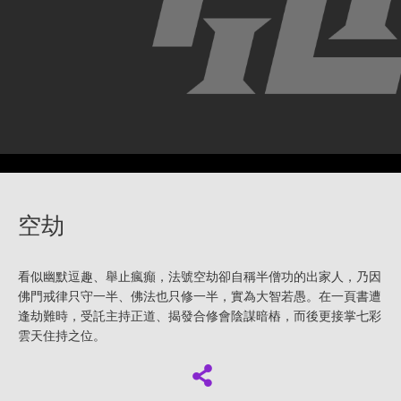
空劫
看似幽默逗趣、舉止瘋癲，法號空劫卻自稱半僧功的出家人，乃因
佛門戒律只守一半、佛法也只修一半，實為大智若愚。在一頁書遭
逢劫難時，受託主持正道、揭發合修會陰謀暗樁，而後更接掌七彩
雲天住持之位。