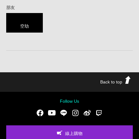
朋友
空劫
Back to top
Follow Us
Facebook
Youtube
LINE
Instgram
新浪微博
Twitch
線上購物