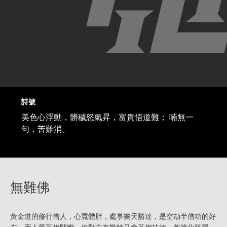
詩號
美色心浮動，髒穢怒氣昇，富貴悟道難； 喃無一
句，苦難消。
無難佛
黃金道的修行僧人，心寬體胖，處事樂天豁達，是空劫半僧功的好