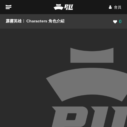
會員
霹靂英雄
Characters 角色介紹
瀏覽數
0