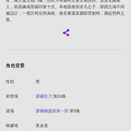
友，兩人愛互相鬥嘴，但對方有難時又會互相扶持。曾渡化蔭屍
人，助其練成菩薩印第十式。本相當推崇非凡公子，卻因立場不同
被設計，一度詐死化明為暗。後在素還真腦部受創時，擔起照料之
責。
角色背景
性別
男
初登場
霹靂狂刀
第24集
退場
霹靂幽靈箭第一部
第9集
根據地
黃金道