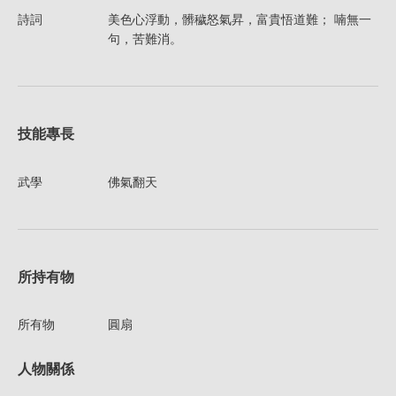
詩詞
美色心浮動，髒穢怒氣昇，富貴悟道難； 喃無一
句，苦難消。
技能專長
武學
佛氣翻天
所持有物
所有物
圓扇
人物關係