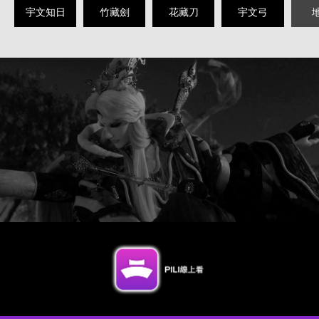
宇文知日
竹藏劍
花藏刀
宇文弓