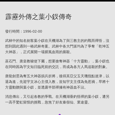
霹靂外傳之葉小釵傳奇
發行時間：1996-02-00
武林中的知名劍客
葉小釵
在天機湖為了與三教主的約戰而禪悟，沒
想到因此遇到一樁武林奇案。武林中各大門派均為了爭奪「乾坤五
大神器」，正式展開一場腥風血雨的廝殺。
巫石門、唐皇教唆使下屬，想要搶奪神器「十方靈動」，
葉小釵
也
在同時因為宇文知日臨死前的交託，而成為各方人馬追殺的對象。
唐龍劍雲
為奪五大神器損兵折將，後得其亞父
玉天璣
指點迷津，以
退為進，先迎
宇文冰心
主僕入教，豈知宇文主僕為免惹禍，早將十
方靈動贈與
葉小釵
，並透露
半部禪
擁有神器血不沾。
消息傳出，又引起各教的爭戰。在天機湖垂釣悟禪的
葉小釵
，遭另
一高手
驚虹留恨
的挑戰，急煞了好友
秦假仙
、
業途靈
。