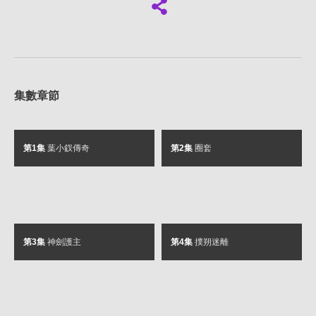
集數章節
第1集
葉小釵傳奇
第2集
圈套
第3集
神劍護主
第4集
撲朔迷離