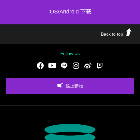
iOS/Android 下載
Back to top
Follow Us
Facebook
Youtube
LINE
Instgram
新浪微博
Twitch
線上購物