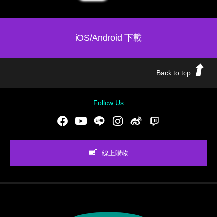
iOS/Android 下載
Back to top
Follow Us
Facebook
Youtube
LINE
Instgram
新浪微博
Twitch
線上購物