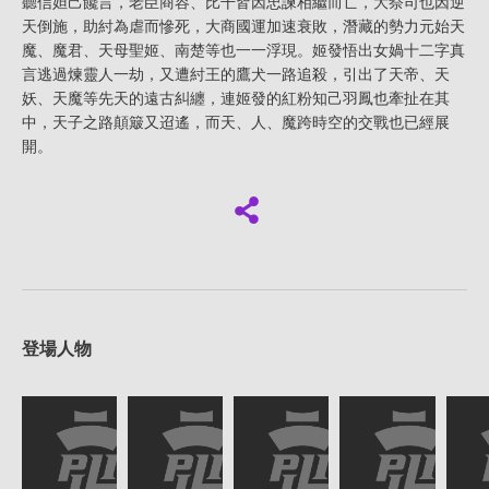
聽信妲己饞言，老臣商容、比干皆因忠諫相繼而亡，大祭司也因逆
天倒施，助紂為虐而慘死，大商國運加速衰敗，潛藏的勢力元始天
魔、魔君、天母聖姬、南楚等也一一浮現。姬發悟出女媧十二字真
言逃過煉靈人一劫，又遭紂王的鷹犬一路追殺，引出了天帝、天
妖、天魔等先天的遠古糾纏，連姬發的紅粉知己羽鳳也牽扯在其
中，天子之路顛簸又迢遙，而天、人、魔跨時空的交戰也已經展
開。
登場人物