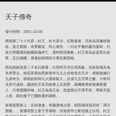
天子傳奇
發行時間：2001-10-08
商朝第二十八代君－紂王，好大喜功，征戰連連，百姓為其榷稅徵
租，貧乏窮困，哀聲載道，民心漸失。一日在平魔的慶功宴時，代
表大商國運的鎮國龍龜猝亡，適時西現紫氣，紂王視為必是西出妖
孽，足以禍國，便遣妖帥調領大軍征剿西岐。
西伯侯姬昌第二子名曰姬發，出世時天空出現異象，百姓皆稱其為
未來聖主。姬昌算易知悉姬發有九九之命格危在旦夕，便挺險施行
九鼎奇法，卻因妖帥與九大護衛殺入，反成九五至尊之數。大祭司
見弄巧成拙，建請紂王宣召姬發上京面聖，藉機要將姬發煉製靈
人，代替護國祥物，紂王為保王命，想盡辦法不擇手段，導致天怒
人怨，因此種下亡國敗運的禍根。
姬發面聖路上，災劫連連，有飄渺城之困，卻因禍得福習得「渾天
寶鑑」，更獲得賢士姜子牙相助，但煞星申公豹也隨之出現。紂王