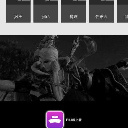
紂王
妲己
魔君
任東西