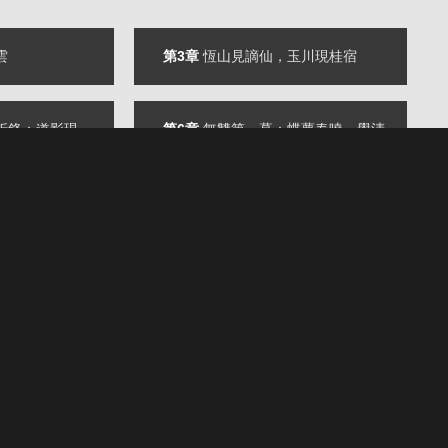
雲
第3章
恆山見謫仙，玉川現桂宿
；道影現，一劍收天。
第6章
無雙第一幕：蝶夢春曉一覺清
第9章
意想不到的復仇者
第12章
僰君魂，血狼月
第15章
變局、變數、變卦
第18章
瀝血無慾天