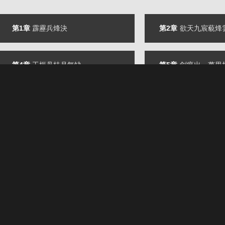
第1章
霹靂兵烽決
第2章
欲天九宸藐烽
第4章
玉樞丹桂月無缺
第5章
劍瘟出，萬里折鋒
第7章
挹狂瀾、收天鋒、紅塵脫俗蹤！
第8章
智談烽雲
第10章
黃泉三千丈，幽冥九天煉
第11章
智逢敵手
第13章
驚變
第14章
雙星劫
第16章
代天者、行道人
第17章
真正的猂劫