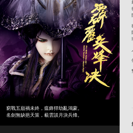
窮戰五巔禍未終，瘟鋒猂劫亂鴻蒙。
名劍無缺挹天策，藐雲談月決兵烽。