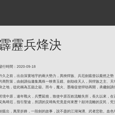
霹靂兵烽決
發行時間：2020-09-18
許久之前，出自深寰地宇的兩大勢力，異殃猂族、兵厄劍瘟曾以龐然之勢
共商對策，由劍謫仙邀集萬殊一映青玉鏡、劍劫歧天人，與猂族之主、天
決之地，從此稱為五巔之嶽。而今，魔火、墨殤促使猂劫再開，承繼劍謫
苦境中原，連年戰火，兵燹延燒，致使中原百姓流離失所，長久以來，在
災鳥啼厄，指引聖途，所謂的災啼鳥究竟是何來歷？顛沛流離的災民，究
劍瘟出，萬里折鋒，一段劍的故事，說不盡的江湖洶湧、武者悲歌。血色