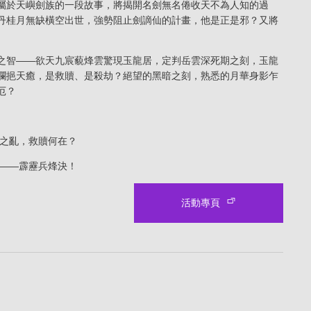
屬於天嶼劍族的一段故事，將揭開名劍無名倦收天不為人知的過
丹桂月無缺橫空出世，強勢阻止劍謫仙的計畫，他是正是邪？又將
之智――欲天九宸藐烽雲驚現玉龍居，定判岳雲深死期之刻，玉龍
瀾挹天癒，是救贖、是殺劫？絕望的黑暗之刻，熟悉的月華身影乍
厄？
下之亂，救贖何在？
看――霹靂兵烽決！
活動專頁