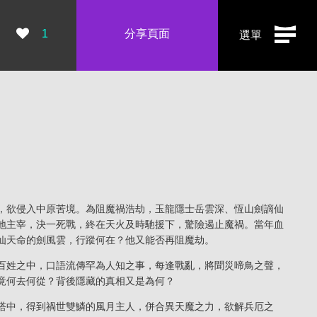
瀏覽數：
1
分享頁面
選單
，欲侵入中原苦境。為阻魔禍浩劫，玉龍隱士岳雲深、恆山劍謫仙
地主宰，決一死戰，終在天火及時馳援下，驚險遏止魔禍。當年血
仙天命的劍風雲，行蹤何在？他又能否再阻魔劫。
百姓之中，口語流傳罕為人知之事，每逢戰亂，將聞災啼鳥之聲，
竟何去何從？背後隱藏的真相又是為何？
塔中，得到禍世雙鱗的風月主人，併合異天魔之力，欲解兵厄之