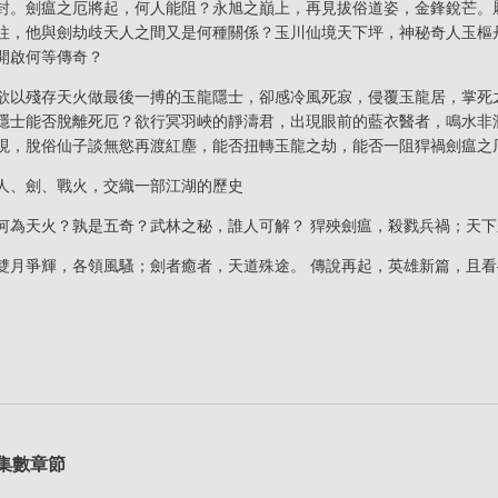
封。劍瘟之厄將起，何人能阻？永旭之巔上，再見拔俗道姿，金鋒銳芒。
往，他與劍劫歧天人之間又是何種關係？玉川仙境天下坪，神秘奇人玉樞
開啟何等傳奇？
欲以殘存天火做最後一搏的玉龍隱士，卻感冷風死寂，侵覆玉龍居，掌死
隱士能否脫離死厄？欲行冥羽峽的靜濤君，出現眼前的藍衣醫者，鳴水非
現，脫俗仙子談無慾再渡紅塵，能否扭轉玉龍之劫，能否一阻猂禍劍瘟之
人、劍、戰火，交織一部江湖的歷史
何為天火？孰是五奇？武林之秘，誰人可解？ 猂殃劍瘟，殺戮兵禍；天
雙月爭輝，各領風騷；劍者癒者，天道殊途。 傳說再起，英雄新篇，且
集數章節