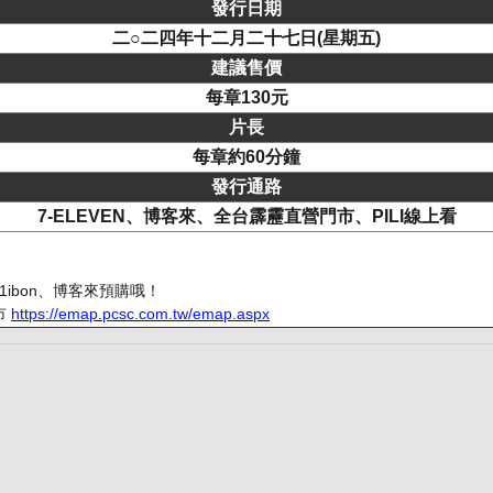
發行日期
二○二四年十二月二十七日(星期五)
建議售價
每章130元
片長
每章約60分鐘
發行通路
7-ELEVEN、博客來、全台霹靂直營門市、PILI線上看
1ibon、博客來預購哦！
市
https://emap.pcsc.com.tw/emap.aspx