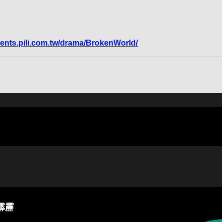
vents.pili.com.tw/drama/BrokenWorld/
霹靂