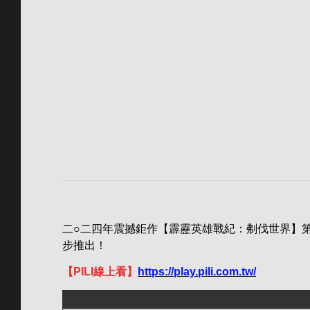
二○二四年震撼鉅作【霹靂英雄戰紀：刜伐世界】第四
步推出！
【PILI線上看】
https://play.pili.com.tw/