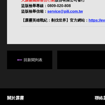
大霹靂國際整合行銷
股份有限公司發行
盜版檢舉專線：0809-020-808
盜版檢舉信箱：
service@pili.com.tw
【霹靂英雄戰紀：刜伐世界】官方網站：
https://e
回新聞列表
關於霹靂
聯絡