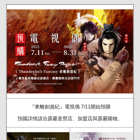
『東離劍遊紀』電視偶 7/11開始預購
預購詳情請洽霹靂直營店、加盟店與霹靂購物。