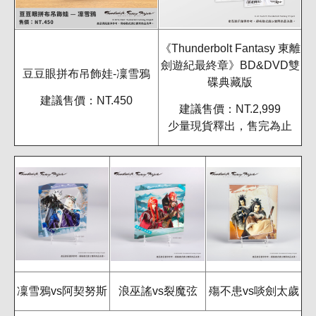
《Thunderbolt Fantasy 東離
劍遊紀最終章》BD&DVD雙
豆豆眼拼布吊飾娃-凜雪鴉
碟典藏版
建議售價：NT.450
建議售價：NT.2,999
少量現貨釋出，售完為止
凜雪鴉vs阿契努斯
浪巫謠vs裂魔弦
殤不患vs啖劍太歲