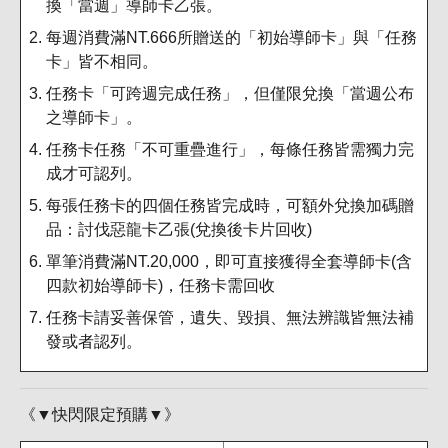
換「當週」導師卡乙張。
每週消費滿NT.666所贈送的「初始導師卡」與「任務
卡」皆不相同。
任務卡「可跨週完成任務」，但僅限兌換「當週公布
之導師卡」。
任務卡任務「不可重疊進行」，每條任務皆需獨力完
成才可認列。
每張任務卡的四個任務皆完成時，可額外兌換加碼贈
品：討伐惡龍卡乙張(兌換後卡片回收)
單筆消費滿NT.20,000，即可直接獲得全套導師卡(含
四款初始導師卡)，任務卡需回收
任務卡請妥善保管，遺失、毀損、無法辨識皆無法補
發或者認列。
《▼快閃限定預購▼》