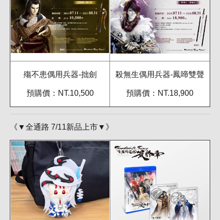
殤不患偶用兵器-拙劍
殺無生偶用兵器-鳳啼雙聲
預購價：NT.10,500
預購價：NT.18,900
《▼全通路 7/11新品上市▼》