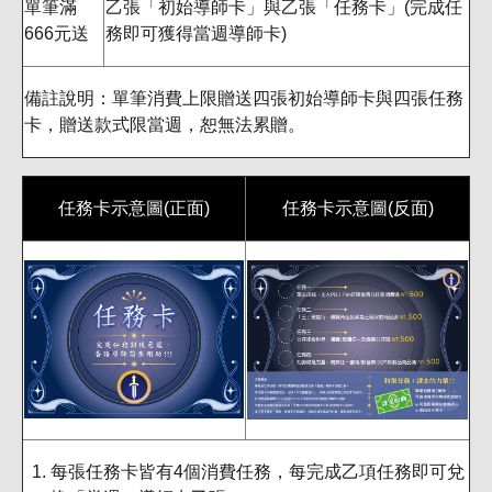
單筆滿
乙張「初始導師卡」與乙張「任務卡」(完成任
666元送
務即可獲得當週導師卡)
備註說明：單筆消費上限贈送四張初始導師卡與四張任務
卡，贈送款式限當週，恕無法累贈。
任務卡示意圖(正面)
任務卡示意圖(反面)
每張任務卡皆有4個消費任務，每完成乙項任務即可兌