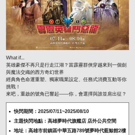
What if...
英雄豪傑不再只是行走江湖？當霹靂群俠穿越來到一個劍
與魔法交織的西方奇幻世界
經典角色命運重塑、獨家職業設定、任務式消費互動等你
挑戰！
來吧，重啟的號角已響起——你，會選擇與誰並肩出征？
快閃期間：2025/07/11~2025/08/10
主題快閃地點：高雄夢時代旗艦店 店外公共空間
地址：高雄市前鎮區中華五路789號夢時代藍鯨館2樓