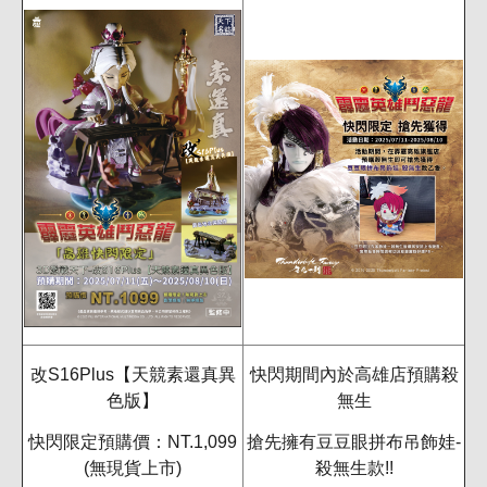
改S16Plus【天競素還真異
快閃期間內於高雄店預購殺
色版】
無生
快閃限定預購價：NT.1,099
搶先擁有豆豆眼拼布吊飾娃-
(無現貨上市)
殺無生款!!