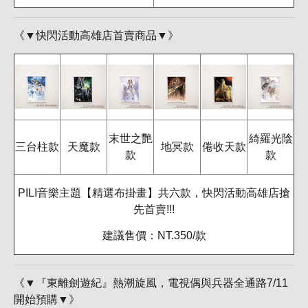
《▼快閃活動高雄店首賣商品▼》
末世之艷
綺羅光陰
三台柱款
天魔款
地冥款
倦收天款
款
款
PILI音樂主題【精選布掛畫】共六款，快閃活動高雄店搶
先首賣!!!
建議售價：NT.350/款
《▼『東離劍遊紀』熱潮旋風，電視偶與兵器全通路7/11
開始預購▼》