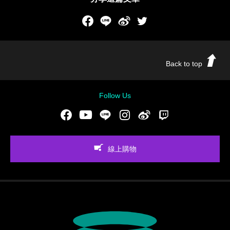
Facebook
LINE
新浪微博
Twitch
Back to top
Follow Us
Facebook
Youtube
LINE
Instgram
新浪微博
Twitch
線上購物