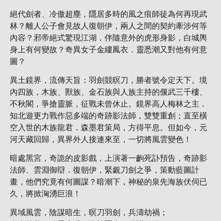
絕代劍者、冷傲超塵，隱居多時的風之痕師徒為何再現武
林？離人公子會見故人復朝伊，兩人之間的契約牽涉何等
內容？邪帝絕式驚現江湖，伴隨意外的虎形身影，白城輿
身上有何變故？奇異女子金縷鳳衣．靈悉潮又對他有何意
圖？
異土鏡界，流傳天旨：羽劍競暝刀，勝者號令定天下。境
內四族，木族、獸族、金石族與人族主持的偃武三千樓、
不秋閣，爭搶靈脈，征戰未曾休止。鏡界高人梅林之主．
知北遊更力戰作惡多端的奇跡影法師，雙雙重創；直至橫
空入世的木族龍君．森墨君策局，方得平息。但如今，元
河天藏回歸，異界外人接連來至，一切將風雲變色！
暗處黑宮，奇詭的皮影戲，上演著一齣死訃預告，奇跡影
法師、雲淵御辯．復朝伊，緊覷刀劍之爭，策動藍圖計
畫，他們究竟有何圖謀？暗潮下，神秘的泉先海族伏伺已
久，將掀洶湧巨浪！
異域風雲，陰謀暗生，暝刀羽劍，兵濤劫禍；