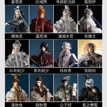
森墨君
白城輿
奇跡影法師
復朝伊
獨無意
靈悉潮
瀟湘水雲
宣幾文
白衣劍少
黑衣劍少
桂枝香
宣朗伯
落秋色
歸秋聲
公子祁
夜之樊鶯