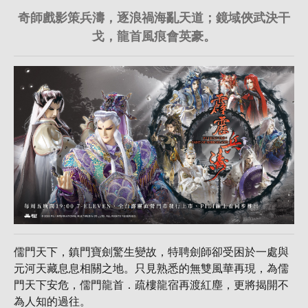
奇師戲影策兵濤，逐浪禍海亂天道；鏡域俠武決干
戈，龍首風痕會英豪。
儒門天下，鎮門寶劍驚生變故，特聘劍師卻受困於一處與
元河天藏息息相關之地。只見熟悉的無雙風華再現，為儒
門天下安危，儒門龍首．疏樓龍宿再渡紅塵，更將揭開不
為人知的過往。