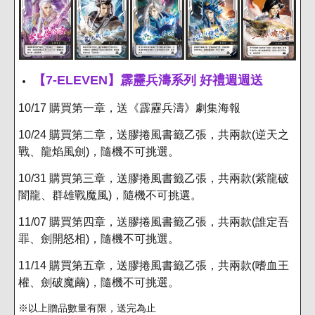
【7-ELEVEN】霹靂兵濤系列 好禮週週送
10/17 購買第一章，送《霹靂兵濤》劇集海報
10/24 購買第二章，送膠捲風書籤乙張，共兩款(逆天之
戰、龍焰風劍)，隨機不可挑選。
10/31 購買第三章，送膠捲風書籤乙張，共兩款(紫龍破
闇龍、群雄戰魔風)，隨機不可挑選。
11/07 購買第四章，送膠捲風書籤乙張，共兩款(誰定吾
罪、劍開怒相)，隨機不可挑選。
11/14 購買第五章，送膠捲風書籤乙張，共兩款(嗜血王
權、劍破魔繭)，隨機不可挑選。
※以上贈品數量有限，送完為止