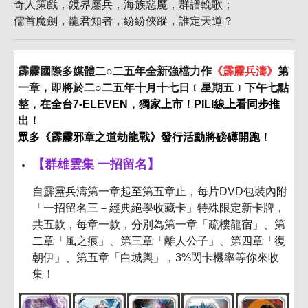
奇人策戲，鏡界鏖兵，海族惡魔，群譜輓歌；
儒首魔劍，龍君知者，紛紛俠蹤，誰定天道？
霹靂國際多媒體二○二五年全新強檔力作
《霹靂兵濤》
第
一章，即將於二○二五年十月十七日﹝星期五﹞下午七點
整
，在全台7-ELEVEN，獨家上市！PILI線上看同步推
出！
眾多《霹靂邪章之道劫龍戰》發行活動將磅礡開跑！
【群雄雲集 一招留名】
自霹靂兵濤第一章起至第五章止，每片DVD包裝內附
「一招留名三－經典絕學收藏卡」特殊限定新卡牌，
共五款，每章一款，分別為第一章「疏樓龍宿」、第
二章「風之痕」、第三章「離人公子」、第四章「復
朝伊」、第五章「白城輿」，3%閃卡機率等你來收
集！