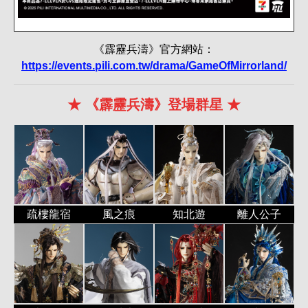
《霹靂兵濤》官方網站：
https://events.pili.com.tw/drama/GameOfMirrorland/
★ 《霹靂兵濤》登場群星 ★
疏樓龍宿
風之痕
知北遊
離人公子