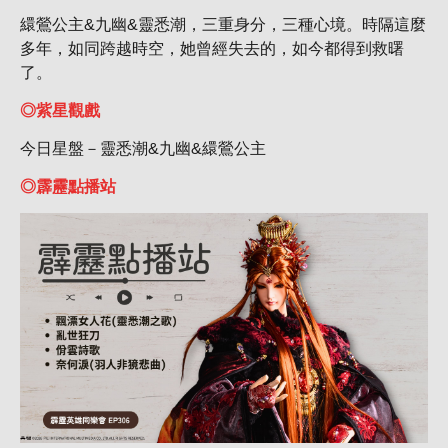
繯鶯公主&九幽&靈悉潮，三重身分，三種心境。時隔這麼
多年，如同跨越時空，她曾經失去的，如今都得到救曙
了。
◎紫星觀戲
今日星盤－靈悉潮&九幽&繯鶯公主
◎霹靂點播站