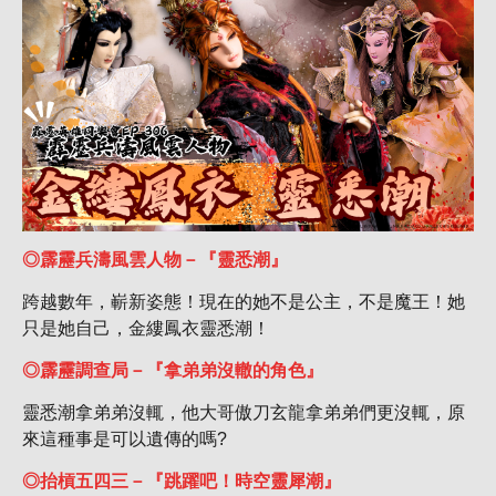
◎霹靂兵濤風雲人物－『靈悉潮』
跨越數年，嶄新姿態！現在的她不是公主，不是魔王！她
只是她自己，金縷鳳衣靈悉潮！
◎霹靂調查局－『拿弟弟沒轍的角色』
靈悉潮拿弟弟沒輒，他大哥傲刀玄龍拿弟弟們更沒輒，原
來這種事是可以遺傳的嗎?
◎抬槓五四三－『跳躍吧！時空靈犀潮』