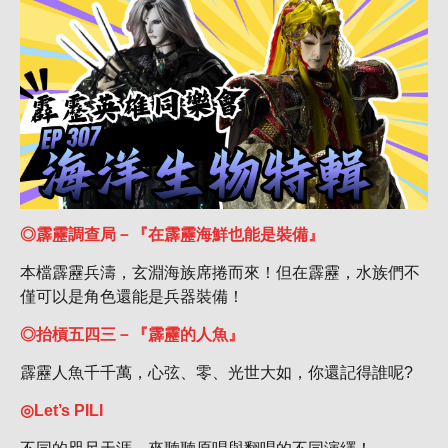
◎霹靂調查局－『在霹靂海鮮也能是裝備』
本檔霹靂兵濤，玄淵海族席捲而來！但在霹靂，水族們不
僅可以是角色還能是兵器裝備！
◎抬槓五四三－『霹靂的人魚』
霹靂人魚千千萬，心弦、零、光世大如，你還記得誰呢?
◎Let’s PILI