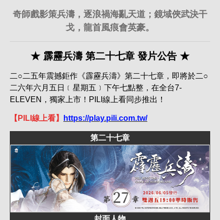
奇師戲影策兵濤，逐浪禍海亂天道；鏡域俠武決干
戈，龍首風痕會英豪。
★ 霹靂兵濤 第二十七章 發片公告 ★
二○二五年震撼鉅作《霹靂兵濤》第二十七章，即將於二○
二六年六月五日﹝星期五﹞下午七點整，在全台7-
ELEVEN，獨家上市！PILI線上看同步推出！
【PILI線上看】
https://play.pili.com.tw/
第二十七章
封面人物