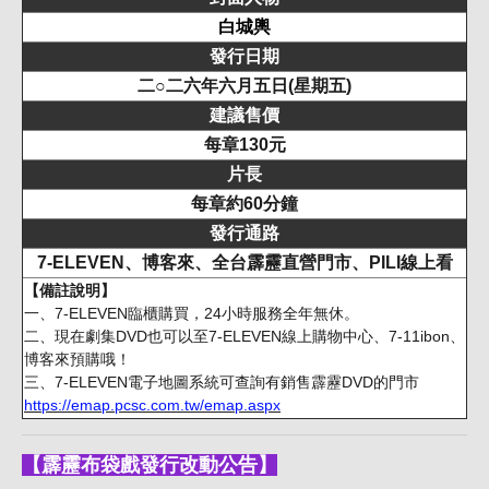
白城輿
發行日期
二○二六年六月五日(星期五)
建議售價
每章130元
片長
每章約60分鐘
發行通路
7-ELEVEN、博客來、全台霹靂直營門市、PILI線上看
【備註說明】
一、7-ELEVEN臨櫃購買，24小時服務全年無休。
二、現在劇集DVD也可以至7-ELEVEN線上購物中心、7-11ibon、
博客來預購哦！
三、7-ELEVEN電子地圖系統可查詢有銷售霹靂DVD的門市
https://emap.pcsc.com.tw/emap.aspx
【霹靂布袋戲發行改動公告】