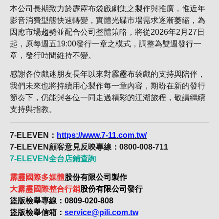
本公司長期致力於霹靂布袋戲劇集之製作與推廣，惟近年
影音消費型態快速轉變，實體光碟市場需求逐漸萎縮，為
因應市場趨勢並配合公司整體策略，將從2026年2月27日
起，原每週五19:00發行一章之模式，調整為雙週發行一
章，發行時間維持不變。
感謝各位戲迷朋友長年以來對霹靂布袋戲的支持與陪伴，
我們未來也將持續用心製作每一章內容，期盼在新的發行
節奏下，仍能與各位一同走過精彩的江湖旅程，敬請繼續
支持與指教。
7-ELEVEN：
https://www.7-11.com.tw/
7-ELEVEN顧客意見反映專線：0800-008-711
7-ELEVEN全台店鋪查詢
霹靂國際多媒體
股份有限公司製作
大霹靂國際整合行銷
股份有限公司發行
盜版檢舉專線：0809-020-808
盜版檢舉信箱：
service@pili.com.tw