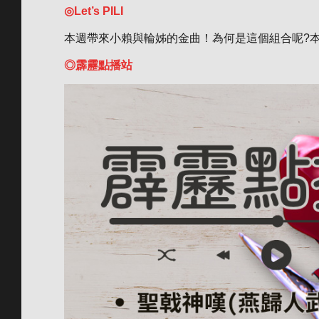
◎Let’s PILI
本週帶來小賴與輪姊的金曲！為何是這個組合呢?
◎霹靂點播站