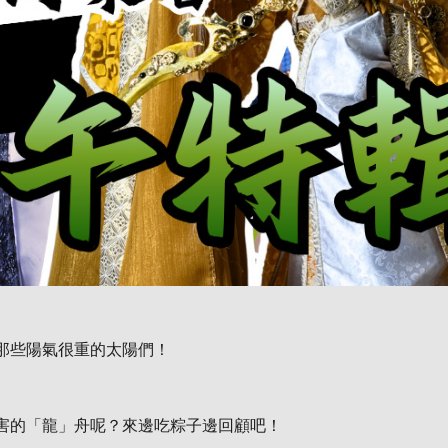
那些陽氣很重的太陽們！
害的「龍」舟呢？來邊吃粽子邊回顧吧！