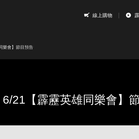
息
線上購物
英雄同樂會】節目預告
& 6/21【霹靂英雄同樂會】