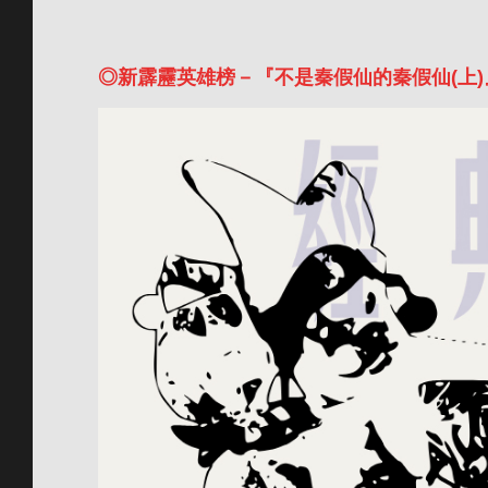
◎新霹靂英雄榜－『不是秦假仙的秦假仙(上)