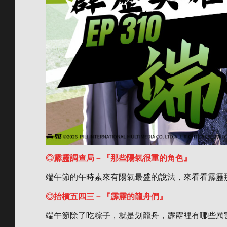
◎霹靂調查局－『那些陽氣很重的角色』
端午節的午時素來有陽氣最盛的說法，來看看霹靂
◎抬槓五四三－『霹靂的龍舟們』
端午節除了吃粽子，就是划龍舟，霹靂裡有哪些厲