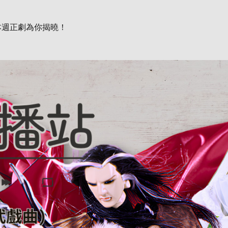
本週正劇為你揭曉！