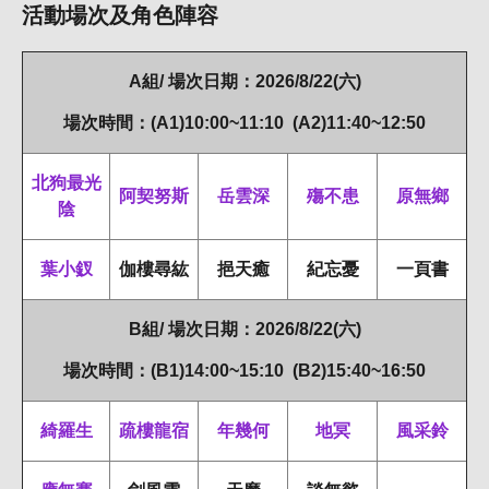
活動場次及角色陣容
A組/ 場次日期：2026/8/22(六)
場次時間：(A1)10:00~11:10 (A2)11:40~12:50
北狗最光
阿契努斯
岳雲深
殤不患
原無鄉
陰
葉小釵
伽樓尋紘
挹天癒
紀忘憂
一頁書
B組/ 場次日期：2026/8/22(六)
場次時間：(B1)14:00~15:10 (B2)15:40~16:50
綺羅生
疏樓龍宿
年幾何
地冥
風采鈴