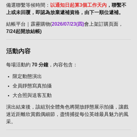
備選聯繫等候時間：
以通知日起算
3
個工作天內
，聯繫不
上或未回覆，即認為放棄遞補資格，由下一順位遞補。
結帳平台｜霹靂購物(
2026/07/23(
四
)
會上架訂購頁面，
7/24起開放結帳)
活動內容
每場活動約
70 分鐘
，內容包含：
限定動態演出
全員靜態寫真拍攝
大合照與送客互動
演出結束後，該組別全體角色將開放靜態展示拍攝，讓戲
迷近距離欣賞戲偶細節，盡情捕捉每位英雄最具魅力的風
采。