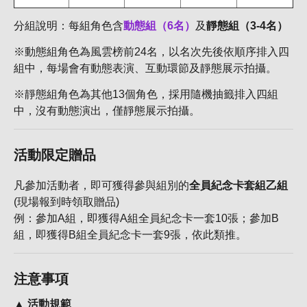
分組說明：每組角色含
動態組（6名）
及
靜態組（3-4名）
※動態組角色為風雲榜前24名，以名次先後依順序排入四
組中，每場會有動態表演、互動環節及靜態展示拍攝。
※靜態組角色為其他13個角色，採用隨機抽籤排入四組
中，沒有動態演出，僅靜態展示拍攝。
活動限定贈品
凡參加活動者，即可獲得參與組別的
全員紀念卡套組乙組
(現場報到時領取贈品)
例：參加A組，即獲得A組全員紀念卡一套10張；參加B
組，即獲得B組全員紀念卡一套9張，依此類推。
注意事項
▲ 活動規範