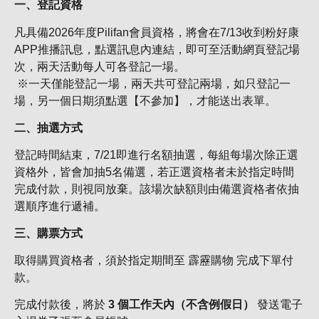
一、登記資格
凡具備2026年度Pilifan會員資格，將會在7/13收到粉好康
APP推播訊息，點選訊息內連結，即可至活動網頁登記場
次，兩天活動每人可各登記一場。
※一天僅能登記一場，兩天共可登記兩場，如只登記一
場，另一個日期須點選【不參加】，才能送出表單。
二、抽選方式
登記時間結束，7/21即進行名額抽選，每組每場次除正選
資格外，皆會加抽5名備選，若正選資格者未於指定時間
完成付款，則視同放棄。該場次缺額則由備選資格者依抽
選順序進行遞補。
三、購票方式
取得購買資格者，須於指定期間至 霹靂購物 完成下單付
款。
完成付款後，將於
3 個工作天內（不含例假日）
發送電子