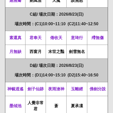
應無騫
劍風雲
天魔
談無慾
C組/ 場次日期：2026/8/23(日)
場次時間：(C1)10:00~11:10 (C2)11:40~12:50
素還真
君奉天
倦收天
意琦行
殢無傷
月無缺
西窗月
末世之豔
劍雪無名
D組/ 場次日期：2026/8/23(日)
場次時間：(D1)14:00~15:10 (D2)15:40~16:50
神毓逍遙
劍子仙跡
夜雨滄神
玉離經
佛劍分說
人覺非常
墨傾池
蒼
夏承凜
君