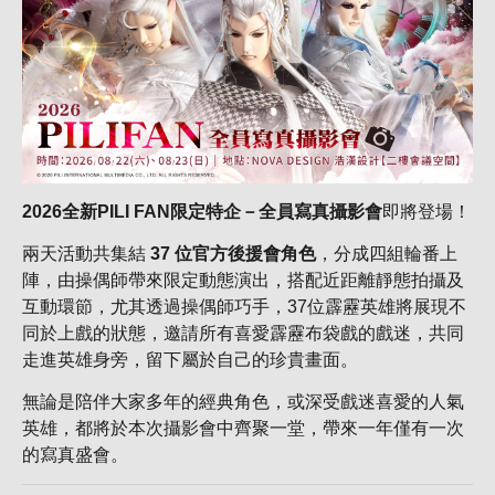
2026全新PILI FAN限定特企－全員寫真攝影會
即將登場！
兩天活動共集結
37 位官方後援會角色
，分成四組輪番上
陣，由操偶師帶來限定動態演出，搭配近距離靜態拍攝及
互動環節，尤其透過操偶師巧手，37位霹靂英雄將展現不
同於上戲的狀態，邀請所有喜愛霹靂布袋戲的戲迷，共同
走進英雄身旁，留下屬於自己的珍貴畫面。
無論是陪伴大家多年的經典角色，或深受戲迷喜愛的人氣
英雄，都將於本次攝影會中齊聚一堂，帶來一年僅有一次
的寫真盛會。