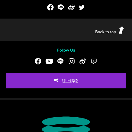
Facebook
LINE
新浪微博
Twitch
Back to top
Follow Us
Facebook
Youtube
LINE
Instgram
新浪微博
Twitch
線上購物