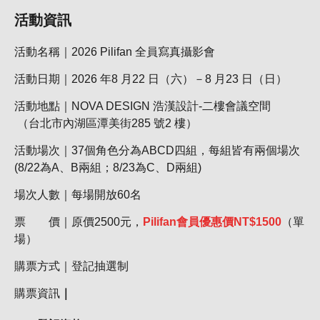
活動資訊
活動名稱｜2026 Pilifan 全員寫真攝影會
活動日期｜2026 年8 月22 日（六）－8 月23 日（日）
活動地點｜NOVA DESIGN 浩漢設計-二樓會議空間
（台北市內湖區潭美街285 號2 樓）
活動場次｜37個角色分為ABCD四組，每組皆有兩個場次
(8/22為A、B兩組；8/23為C、D兩組)
場次人數｜每場開放60名
票 價｜原價2500元，
Pilifan
會員優惠價
NT$1500
（單
場）
購票方式｜登記抽選制
購票資訊
｜