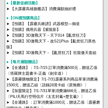
●【最新促銷活動】
➤ 【大霹靂高雄旗艦店】消費滿額抽好禮
●【ON檔預購商品】
➤ 【預購】【霹靂兵鋒譜】武器模型—御皇
➤ 【預購】偶用兵器【紫龍影】
➤ 【預購】3D激戰天下－天下014【亂世狂刀】
➤ 【預購】3D激戰天下－改S21Plus【亂世狂刀異色
版】
➤ 【預購】3D激戰天下－【亂世狂刀】狂龍傲天套組
●【每月滿額贈品】
➤ 【全通路】：7/1-7/15 訂單消費滿500元，贈送乙張
〔塔羅牌主題書卡-正義《劍非道》〕
➤ 【霹靂購物限定】7/1-7/31霹靂系列商品單筆消費滿
1500元，贈送乙組〔語錄詞境卡組《原無鄉》〕
➤ 【加盟限定】7/1-7/31單筆消費滿666元，贈送乙張
〔PILI天馬行空明信片《太玄封羲+楚玄羲》〕
➤ 【全通路】：訂單消費滿1000元，贈送乙張〔霹靂磨