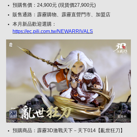
預購售價：24,900元 (現貨價27,900元)
販售通路：霹靂購物、霹靂直營門市、加盟店
本月新品歡迎選購：
https://ec.pili.com.tw/NEWARRIVALS
預購商品：霹靂3D激戰天下－天下014【亂世狂刀】