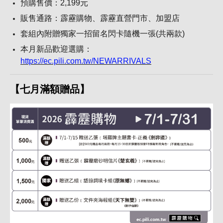
預購售價：2,199元
販售通路：霹靂購物、霹靂直營門市、加盟店
套組內附贈獨家一招留名閃卡隨機一張(共兩款)
本月新品歡迎選購：
https://ec.pili.com.tw/NEWARRIVALS
【七月滿額贈品】