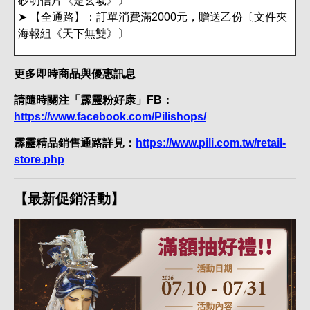
砂明信片《楚玄羲》〕
➤ 【全通路】：訂單消費滿2000元，贈送乙份〔文件夾
海報組《天下無雙》〕
更多即時商品與優惠訊息
請隨時關注「霹靂粉好康」FB：
https://www.facebook.com/Pilishops/
霹靂精品銷售通路詳見：
https://www.pili.com.tw/retail-
store.php
【最新促銷活動】