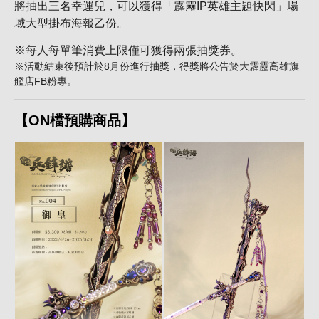
將抽出三名幸運兒，可以獲得「霹靂IP英雄主題快閃」場
域大型掛布海報乙份。
※每人每單筆消費上限僅可獲得兩張抽獎券。
※活動結束後預計於8月份進行抽獎，得獎將公告於大霹靂高雄旗
艦店FB粉專。
【ON檔預購商品】