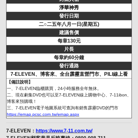
淨華神秀
發行日期
二○二五年八月一日(星期五)
建議售價
每章130元
片長
每章約60分鐘
發行通路
7-ELEVEN、博客來、全台霹靂直營門市、PILI線上看
【備註說明】
一、7-ELEVEN臨櫃購買，24小時服務全年無休。
二、現在劇集DVD也可以至7-ELEVEN線上購物中心、7-11ibon、
博客來預購哦！
三、7-ELEVEN電子地圖系統可查詢有銷售霹靂DVD的門市
https://emap.pcsc.com.tw/emap.aspx
7-ELEVEN：
https://www.7-11.com.tw/