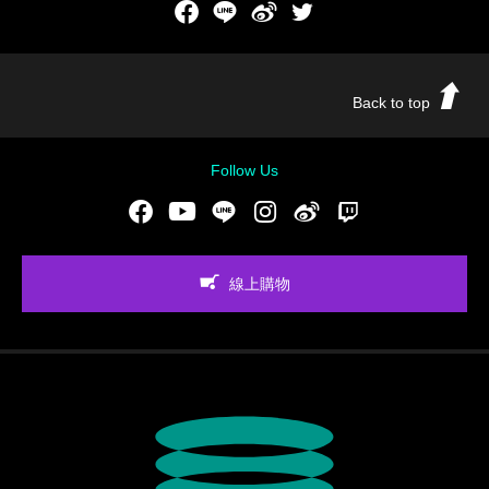
Facebook
LINE
新浪微博
Twitch
Back to top
Follow Us
Facebook
Youtube
LINE
Instgram
新浪微博
Twitch
線上購物