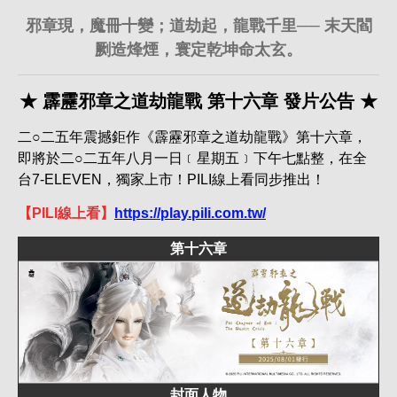
邪章現，魔冊十變；道劫起，龍戰千里── 末天閻
劂造烽煙，寰定乾坤命太玄。
★ 霹靂邪章之道劫龍戰 第十六章 發片公告 ★
二○二五年震撼鉅作《霹靂邪章之道劫龍戰》第十六章，
即將於二○二五年八月一日﹝星期五﹞下午七點整，在全
台7-ELEVEN，獨家上市！PILI線上看同步推出！
【PILI線上看】
https://play.pili.com.tw/
第十六章
封面人物