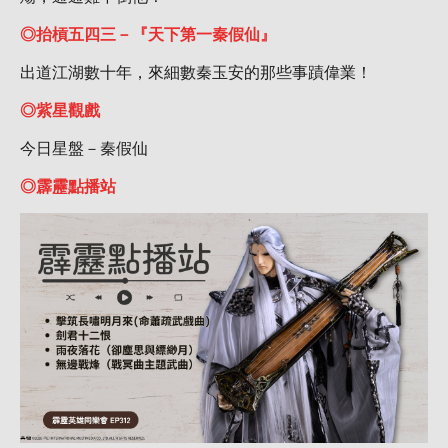
◎抬槓五四三－『天下第一秦假仙』
出道江湖數十年，來細數秦玉安的那些事蹟偉業！
◎紫星觀戲
今日星盤－秦假仙
◎霹靂點播站