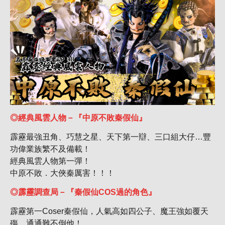
◎經典風雲人物－『中原不敗秦假仙』
霹靂最強丑角、巧慧之星、天下第一辯、三口組大仔…豐
功偉業族繁不及備載！
經典風雲人物第一彈！
中原不敗．大俠秦厲害！！！
◎霹靂調查局－『秦假仙COS過的角色』
霹靂第一Coser秦假仙，人氣高如四公子、魔王強如覆天
殤，通通難不倒他！