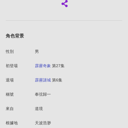
角色背景
性別
男
初登場
霹靂奇象
第27集
退場
霹靂謎城
第6集
稱號
奉弦歸一
來自
道境
根據地
天波浩渺