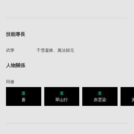
技能專長
武學
千雪凝鋒、萬法歸元
人物關係
同修
道
道
道
蒼
翠山行
赤雲染
1