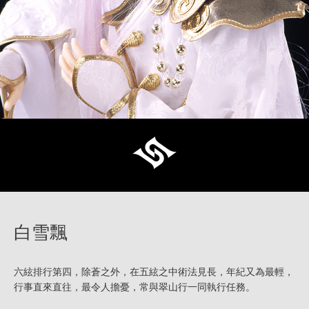
白雪飄
六絃排行第四，除蒼之外，在五絃之中術法見長，年紀又為最輕，
行事直來直往，最令人擔憂，常與翠山行一同執行任務。