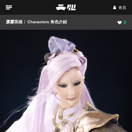
會員
霹靂英雄
Characters 角色介紹
瀏覽數
0