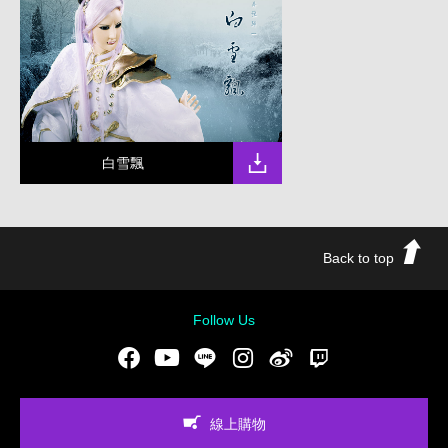
白雪飄
Back to top
Follow Us
Facebook
Youtube
LINE
Instgram
新浪微博
Twitch
線上購物