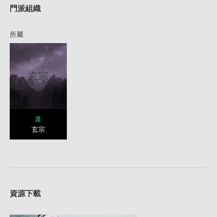
門派組織
所屬
玄宗
道
玄宗
資源下載