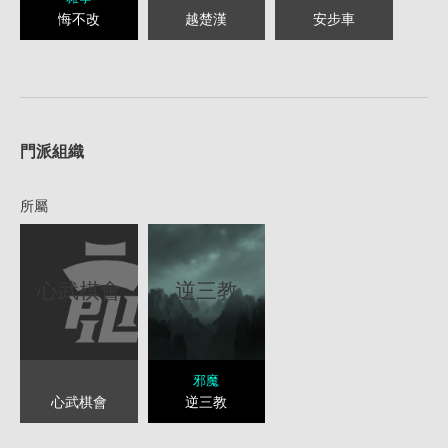
悔不改
越楚漢
安步車
1
門派組織
所屬
心武棋會
逆三教
邪魔
心武棋會
逆三教