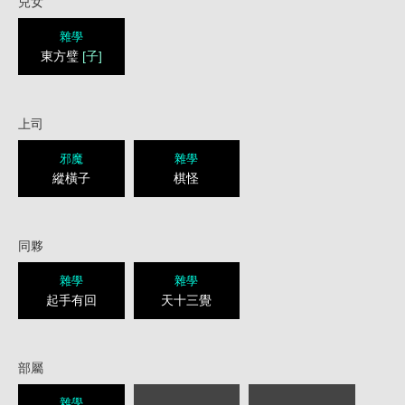
兒女
雜學
東方璧
[子]
上司
邪魔
雜學
縱橫子
棋怪
同夥
雜學
雜學
起手有回
天十三覺
部屬
雜學