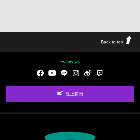
Back to top
Follow Us
Facebook
Youtube
LINE
Instgram
新浪微博
Twitch
線上購物