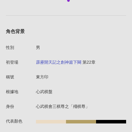
角色背景
性別
男
初登場
霹靂開天記之創神篇下闋
第22章
稱號
東方印
根據地
心武棋盤
身份
心武棋會三棋尊之「殘棋尊」
代表顏色