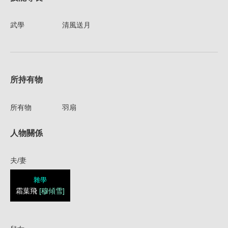
武學
清風送月
所持有物
所有物
羽扇
人物關係
夫/妻
雜學
霜葉飛
[穆傾雪]