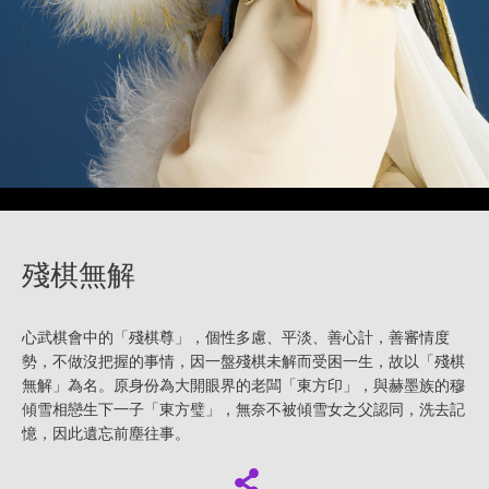
殘棋無解
心武棋會中的「殘棋尊」，個性多慮、平淡、善心計，善審情度
勢，不做沒把握的事情，因一盤殘棋未解而受困一生，故以「殘棋
無解」為名。原身份為大開眼界的老闆「東方印」，與赫墨族的穆
傾雪相戀生下一子「東方璧」，無奈不被傾雪女之父認同，洗去記
憶，因此遺忘前塵往事。