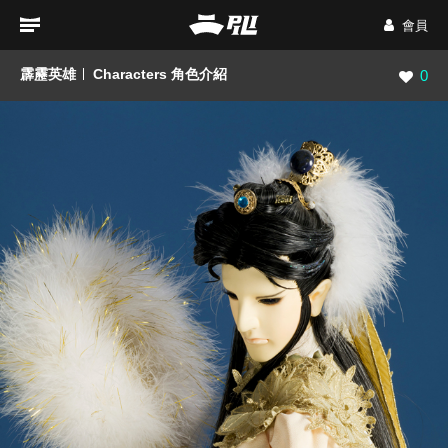
會員
霹靂英雄
Characters 角色介紹
瀏覽數
0