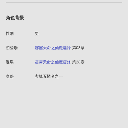
角色背景
性別
男
初登場
霹靂天命之仙魔鏖鋒
第08章
退場
霹靂天命之仙魔鏖鋒
第28章
身份
玄脈五憐者之一