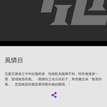
風憐目
玄脈五憐者之中年紀最輕者，性格較為隨興不拘，時常會搖身一
變，變成無形的風。〈風憐目之名出自莊子，角色概念為「無形的
風」，意指無形的風羨慕明察外物的眼睛。〉