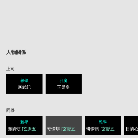
人物關係
上司
雜學
邪魔
寒武紀
玉梁皇
同夥
雜學
雜學
夔憐蚿
[玄脈五憐者]
蚿憐蟒
[玄脈五憐者]
蟒憐風
[玄脈五憐者]
目憐