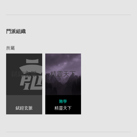
1
門派組織
所屬
錻鍠玄脈
精靈天下
雜學
錻鍠玄脈
精靈天下