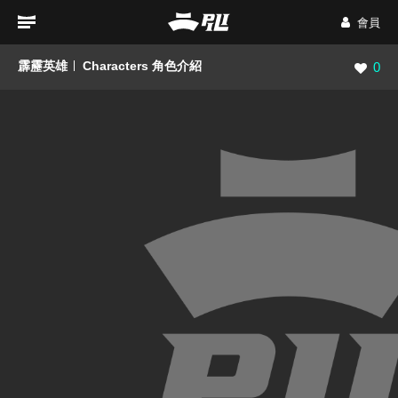
會員
霹靂英雄
Characters 角色介紹
瀏覽數
0