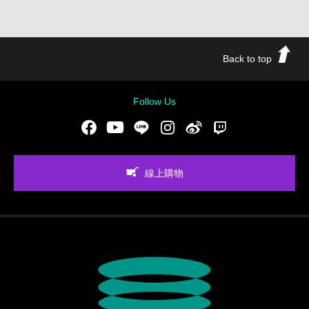
Back to top
Follow Us
Facebook
Youtube
LINE
Instgram
新浪微博
Twitch
線上購物