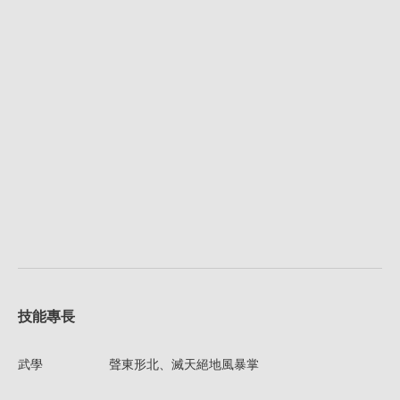
技能專長
武學
聲東形北、滅天絕地風暴掌