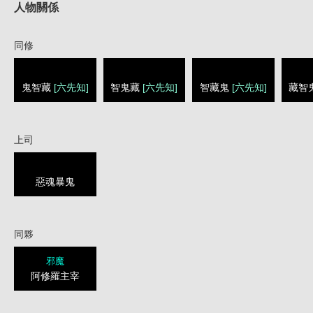
人物關係
同修
鬼智藏
[六先知]
智鬼藏
[六先知]
智藏鬼
[六先知]
藏智
上司
惡魂暴鬼
同夥
邪魔
阿修羅主宰