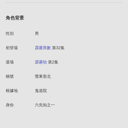
角色背景
性別
男
初登場
霹靂異數
第32集
退場
霹靂劫
第2集
稱號
聲東形北
根據地
鬼道院
身份
六先知之一