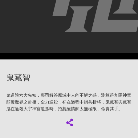
鬼藏智
鬼道院六大先知，專司解答魔域中人的不解之惑，測算得九陽神童
顛覆魔界之卦相，全力逼殺，卻在過程中損兵折將，鬼藏智與藏智
鬼在逼殺大宇神宮遺孤時，招惹絕情師太無極限，命喪其手。