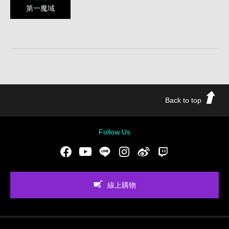
第一魔域
Back to top
Follow Us
Facebook
Youtube
LINE
Instgram
新浪微博
Twitch
線上購物