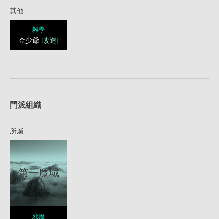
其他
雜學
金少爺
[改造]
1
門派組織
所屬
第一魔域
邪魔