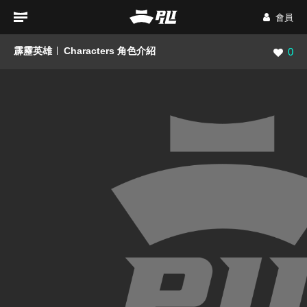
會員
霹靂英雄
Characters 角色介紹
瀏覽數
0