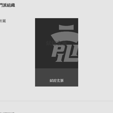
門派組織
所屬
錻鍠玄脈
錻鍠玄脈