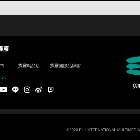
霹靂
們
霹靂精品店
霹靂國際品牌館
 Us
與
acebook
Youtube
LINE
Instgram
新浪微博
Twitch
©2020 PILI INTERNATIONAL MULTIMEDIA