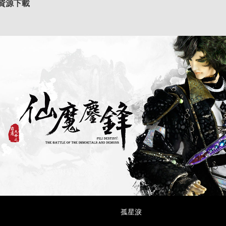
資源下載
孤星淚