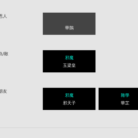
恩人
華鵲
仇/敵
邪魔
玉梁皇
朋友
邪魔
雜學
邪天子
華芷
1