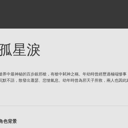
孤星淚
槍界中最神秘的百步銀邪槍，有槍中弒神之稱。年幼時曾經歷過極端慘事
沉默不語，散發出蕭瑟、悲愴氣息。幼年時曾為邪天子所救，兩人也因此
角色背景