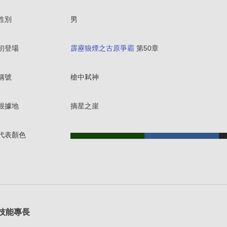
性別
男
初登場
霹靂狼煙之古原爭霸
第50章
稱號
槍中弒神
根據地
摘星之崖
代表顏色
技能專長