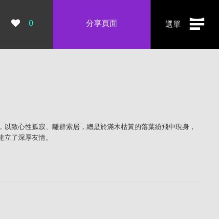
瀏覽數：
0
分享頁面
選單
，以致心性孤寂、離群索居，總是於滿木枯黃的落葉紛飛中現身，
建立了深厚友情。