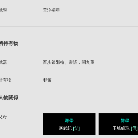
武學
天泣殞星
所持有物
武器
百步銀邪槍、帝詔．闕九重
所有物
邪笛
人物關係
父母
雜學
雜學
寒武紀
[父]
玉瑤絳珠
[母]