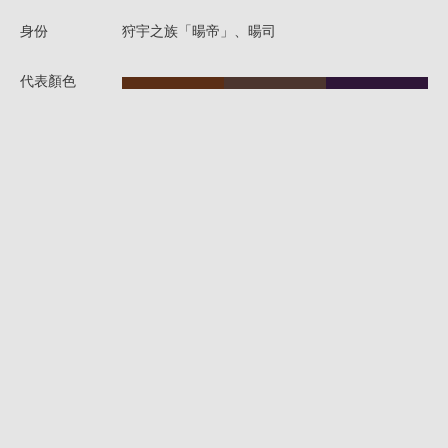
身份
狩宇之族「暘帝」、暘司
代表顏色