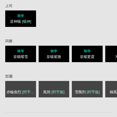
上司
雜學
逆神暘
[暘神]
同夥
雜學
雜學
雜學
皇暘曜雪
皇暘紫微
皇暘驚霆
部屬
赤輪彪烈
[狩宇族]
風朔
[狩宇族]
雪飄刑
[狩宇族]
極
1