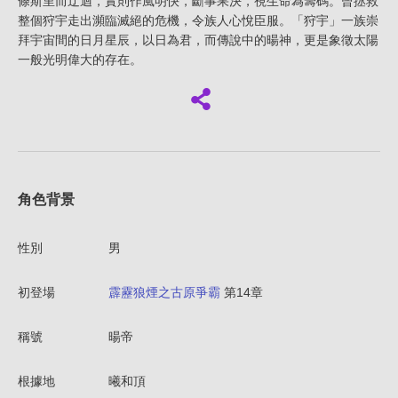
條斯里而迂迴，實則作風明快，斷事果決，視生命為籌碼。曾拯救
整個狩宇走出瀕臨滅絕的危機，令族人心悅臣服。「狩宇」一族崇
拜宇宙間的日月星辰，以日為君，而傳說中的暘神，更是象徵太陽
一般光明偉大的存在。
角色背景
性別
男
初登場
霹靂狼煙之古原爭霸
第14章
稱號
暘帝
根據地
曦和頂