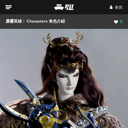
會員
霹靂英雄
Characters 角色介紹
瀏覽數
0