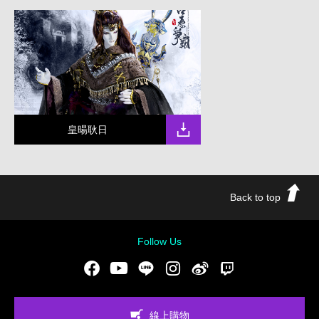
皇暘耿日
Back to top
Follow Us
Facebook
Youtube
LINE
Instgram
新浪微博
Twitch
線上購物