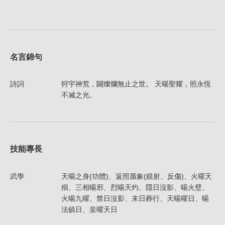
名言錦句
詩詞
狩宇神荒，闢燦爛無止之世。 天暘聖耀，照永恆
不滅之光。
技能專長
武學
天暘之身(功體)、返照蜃象(鏡射、反傷)、火曜天
殞、三相暘邪、烈暘天灼、隱日沒影、暘火壁、
火暘九曜、禁日沒影、末日葬行、天暘曜日、暘
法鎮日、皇曜天日