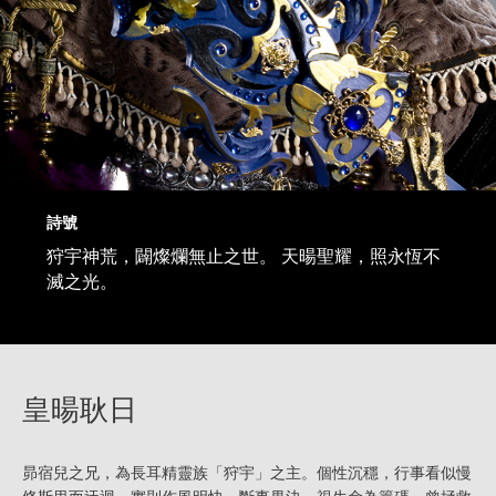
詩號
狩宇神荒，闢燦爛無止之世。 天暘聖耀，照永恆不
滅之光。
皇暘耿日
昴宿兒之兄，為長耳精靈族「狩宇」之主。個性沉穩，行事看似慢