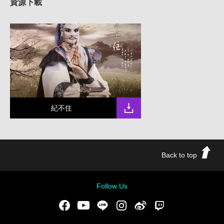
資源下載
紀不住
Back to top
Follow Us
Facebook
Youtube
LINE
Instgram
新浪微博
Twitch