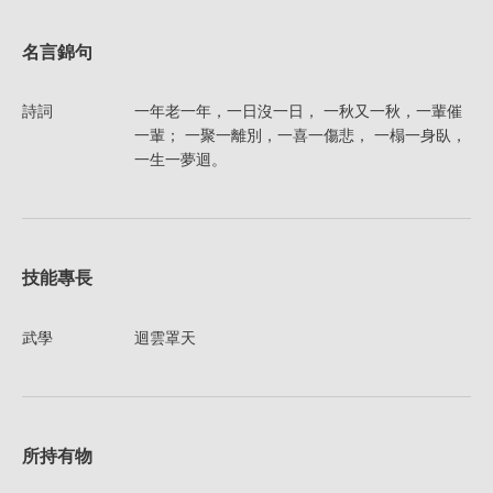
名言錦句
詩詞
一年老一年，一日沒一日， 一秋又一秋，一輩催
一輩； 一聚一離別，一喜一傷悲， 一榻一身臥，
一生一夢迴。
技能專長
武學
迴雲罩天
所持有物