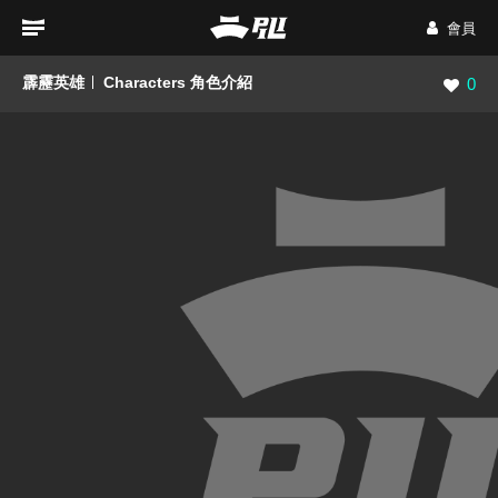
會員
霹靂英雄
Characters 角色介紹
瀏覽數
0