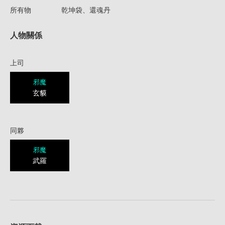
所有物
乾坤袋、還魂丹
人物關係
上司
邪魔
玄貘
同夥
邪魔
武羅