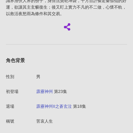
識界潛伏人界的份子，身揹法寶乾坤袋，千方百計偷走秦假仙的好
運，欲讓其主玄貘復生；後又盯上實力不凡的不二做，心懷不軌，
以救活夜愁雨為條件和其交易。
角色背景
性別
男
初登場
霹靂神州
第23集
退場
霹靂神州II之蒼玄泣
第18集
稱號
苦哀人生