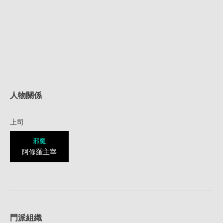
人物關係
上司
邪魔
阿修羅主宰
1
門派組織