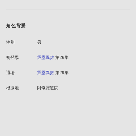
角色背景
性別
男
初登場
霹靂異數
第26集
退場
霹靂異數
第29集
根據地
阿修羅道院