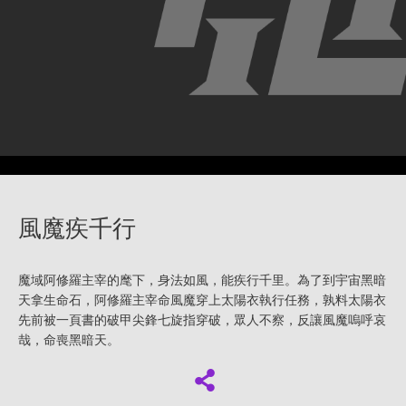
風魔疾千行
魔域阿修羅主宰的麾下，身法如風，能疾行千里。為了到宇宙黑暗
天拿生命石，阿修羅主宰命風魔穿上太陽衣執行任務，孰料太陽衣
先前被一頁書的破甲尖鋒七旋指穿破，眾人不察，反讓風魔嗚呼哀
哉，命喪黑暗天。