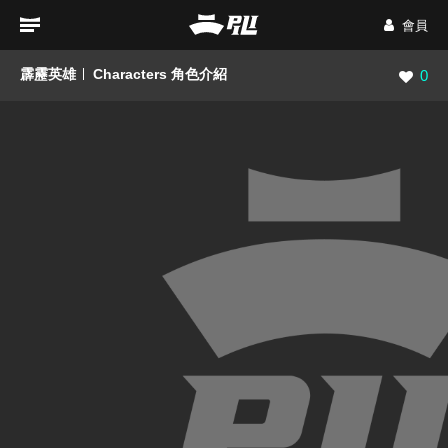
會員
霹靂英雄
Characters 角色介紹
瀏覽數
0