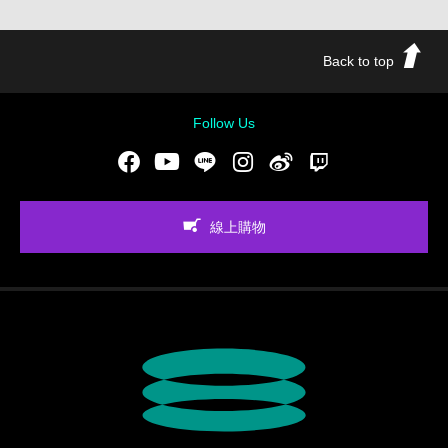
Back to top
Follow Us
Facebook
Youtube
LINE
Instgram
新浪微博
Twitch
線上購物