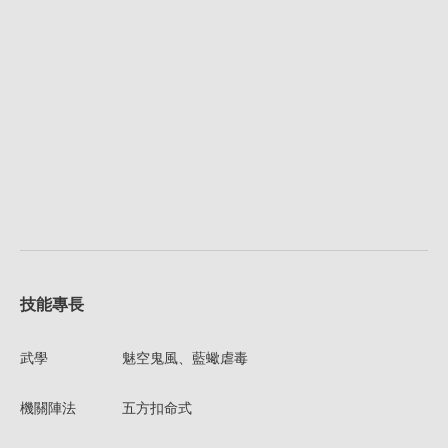
技能專長
武學
魅空鬼風、藍蠍虐毒
機關陣法
五方扣命式