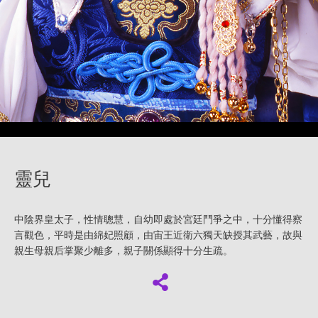
靈兒
中陰界皇太子，性情聰慧，自幼即處於宮廷鬥爭之中，十分懂得察
言觀色，平時是由綿妃照顧，由宙王近衛六獨天缺授其武藝，故與
親生母親后掌聚少離多，親子關係顯得十分生疏。