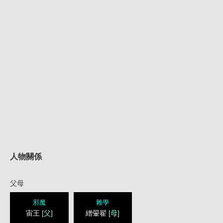
人物關係
父母
邪魔
雜學
宙王
[父]
繒翬翟
[母]