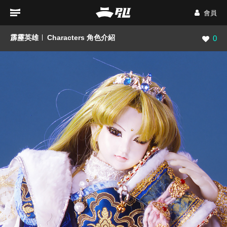
會員
霹靂英雄
Characters 角色介紹
瀏覽數
0