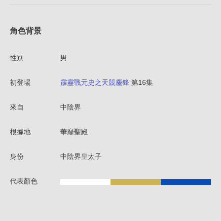
角色背景
性別
男
初登場
霹靂戰元史之天競鏖鋒
第16集
來自
中陰界
根據地
華靡聖殿
身份
中陰界皇太子
代表顏色