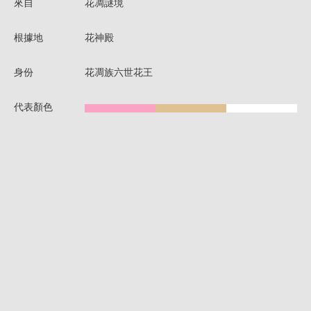
來自
花凋謎境
根據地
花神殿
身份
花凋族六世花王
代表顏色