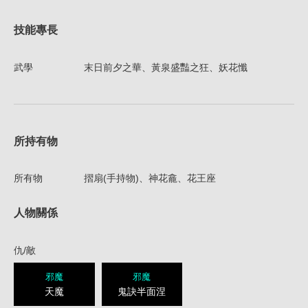
技能專長
武學
末日前夕之華、黃泉盛豔之狂、妖花懺
所持有物
所有物
摺扇(手持物)、神花龕、花王座
人物關係
仇/敵
邪魔
邪魔
天魔
鬼訣半面涅