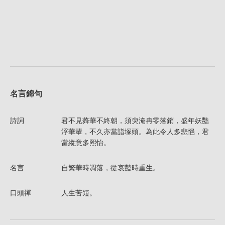
名言錦句
詩詞
君不見蕣華不終朝，須臾淹冉零落銷，盛年妖豔
浮華輩，不久亦當詣塚頭。為此令人多悲悒，君
當縱意多熙怡。
名言
自繁華時凋落，從哀豔時重生。
口頭禪
人生苦短。