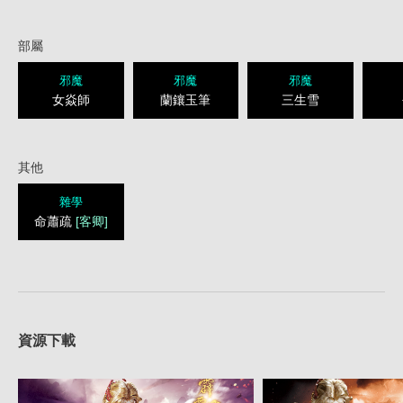
部屬
邪魔
邪魔
邪魔
女焱師
蘭鑲玉筆
三生雪
其他
雜學
命蕭疏
[客卿]
資源下載