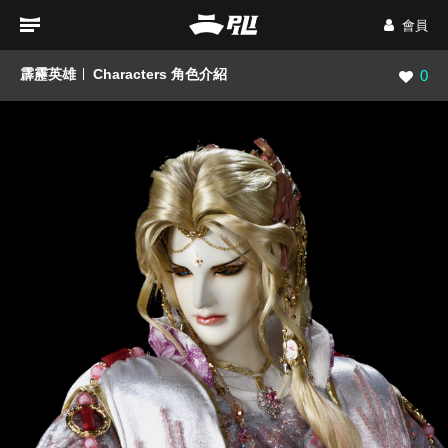
會員
霹靂英雄
Characters 角色介紹
瀏覽數
0