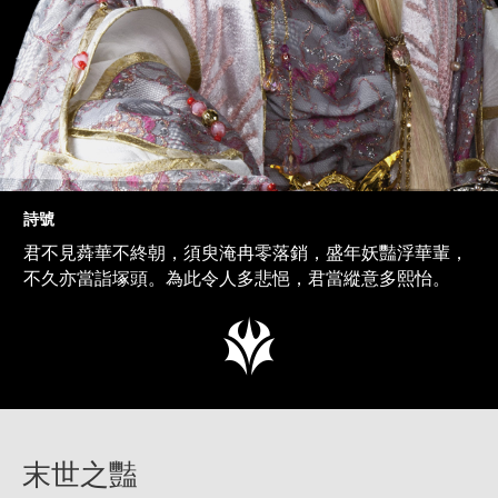
詩號
君不見蕣華不終朝，須臾淹冉零落銷，盛年妖豔浮華輩，
不久亦當詣塚頭。為此令人多悲悒，君當縱意多熙怡。
末世之豔