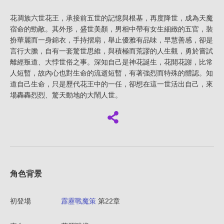
花凋族六世花王，承接前五世的記憶與根基，再度降世，成為天魔
宿命的勁敵。其外形，盛世美顏，男相中帶有女生細緻的五官，裝
扮華麗而一身錦衣，手持摺扇，舉止優雅有品味，早慧善感，卻是
言行大膽，自有一套驚世思維，與積極而荒謬的人生觀，勇於嘗試
離經叛道、大悖世俗之事。深知自己是神花誕生，花開花謝，比常
人短暫，故內心也對生命的流逝短暫，有著強烈而特殊的體認。知
道自己生命，只是歷代花王中的一任，卻想在這一世活出自己，來
場轟轟烈烈、驚天動地的大鬧人世。
角色背景
初登場
霹靂戰魔策
第22章