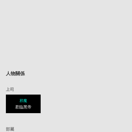
人物關係
上司
邪魔
君臨黑帝
部屬