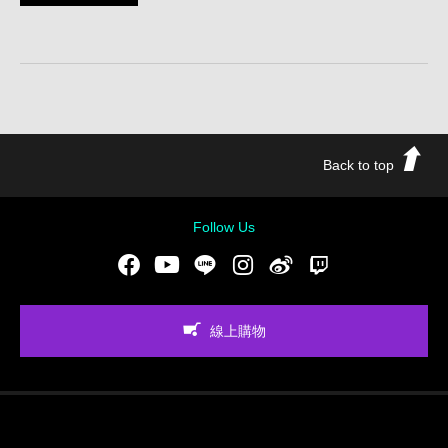
Back to top
Follow Us
Facebook
Youtube
LINE
Instgram
新浪微博
Twitch
線上購物