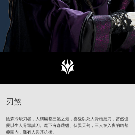
刃煞
陰森冷峻刀者，人稱幽都三煞之最，喜愛以死人骨頭磨刀，當然也
愛以生人骨頭試刀。麾下有森蘿魍、伏翼天勾，三人在入夜的幽都
範圍內，難有人與其抗衡。