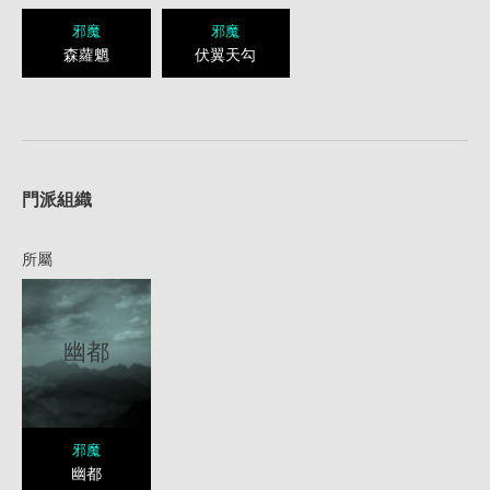
邪魔
邪魔
森蘿魍
伏翼天勾
1
門派組織
所屬
幽都
邪魔
幽都