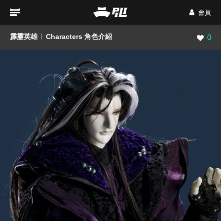
會員
霹靂英雄
Characters 角色介紹
瀏覽數
0