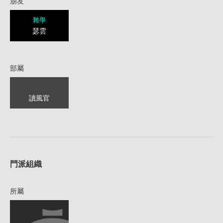
朋友
雜學
瑟雲
部屬
讀風官
1
門派組織
所屬