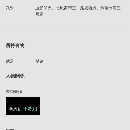
武學
血影傾天、北風舞晴空、簾捲西風、劍蕩冰河三
尺霜
所持有物
武器
雙劍
人物關係
未婚夫/妻
暴風君
[未婚夫]