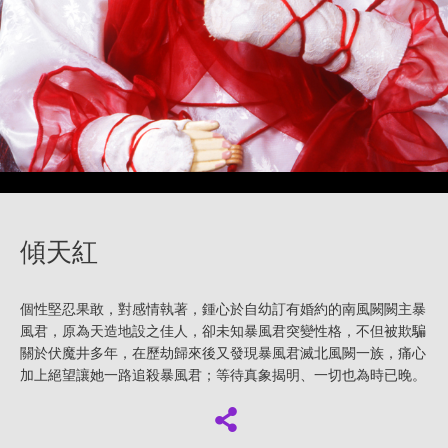
傾天紅
個性堅忍果敢，對感情執著，鍾心於自幼訂有婚約的南風闕闕主暴
風君，原為天造地設之佳人，卻未知暴風君突變性格，不但被欺騙
關於伏魔井多年，在歷劫歸來後又發現暴風君滅北風闕一族，痛心
加上絕望讓她一路追殺暴風君；等待真象揭明、一切也為時已晚。