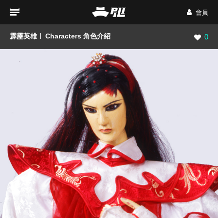
會員
霹靂英雄
Characters 角色介紹
瀏覽數
0