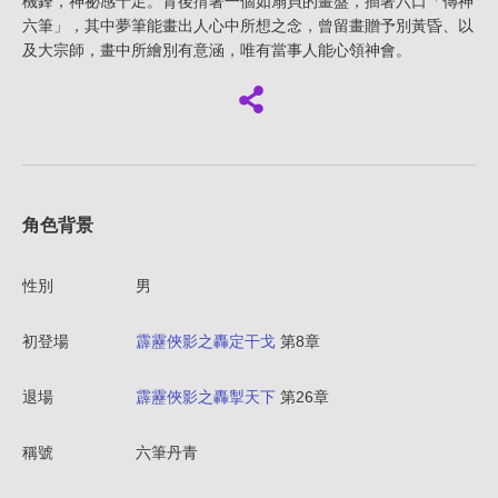
機鋒，神祕感十足。背後揹著一個如扇貝的畫盤，插著六口「傳神
六筆」，其中夢筆能畫出人心中所想之念，曾留畫贈予別黃昏、以
及大宗師，畫中所繪別有意涵，唯有當事人能心領神會。
角色背景
性別
男
初登場
霹靂俠影之轟定干戈
第8章
退場
霹靂俠影之轟掣天下
第26章
稱號
六筆丹青