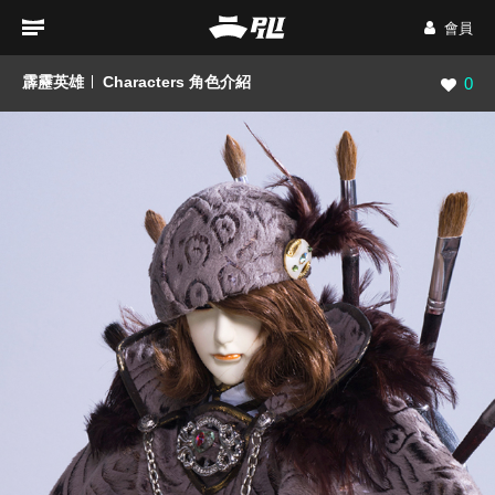
會員
霹靂英雄
Characters 角色介紹
瀏覽數
0