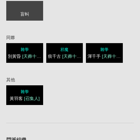
盲虯
同夥
雜學
邪魔
雜學
別黃昏
[天葬十三刀]
痕千古
[天葬十三刀]
渾千手
[天葬十三刀]
其他
雜學
黃羽客
[召集人]
1
門派組織