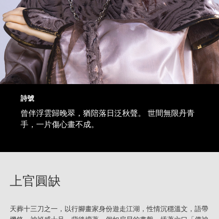
詩號
曾伴浮雲歸晚翠，猶陪落日泛秋聲。 世間無限丹青
手，一片傷心畫不成。
上官圓缺
天葬十三刀之一，以行腳畫家身份遊走江湖，性情沉穩溫文，語帶