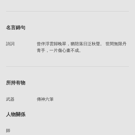
名言錦句
詩詞
曾伴浮雲歸晚翠，猶陪落日泛秋聲。 世間無限丹
青手，一片傷心畫不成。
所持有物
武器
傳神六筆
人物關係
師