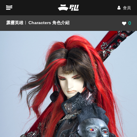
會員
霹靂英雄
Characters 角色介紹
瀏覽數
0