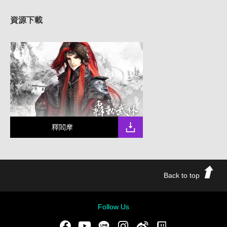
資源下載
釋閻摩
Back to top
Follow Us
Facebook
Youtube
LINE
Instgram
新浪微博
Twitch