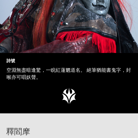
詩號
空淵無盡暗逢驚，一睨紅蓮魍道名。 絕筆猶能書鬼字，封
喉亦可唱妖聲。
釋閻摩