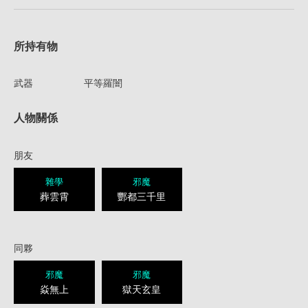
所持有物
武器
平等羅闇
人物關係
朋友
雜學
邪魔
葬雲霄
酆都三千里
同夥
邪魔
邪魔
焱無上
獄天玄皇