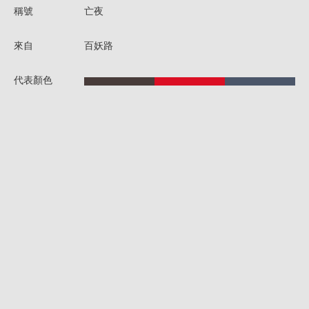
稱號
亡夜
來自
百妖路
代表顏色