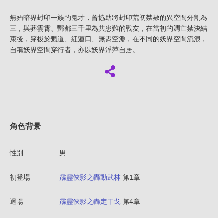
無始暗界封印一族的鬼才，曾協助將封印荒初禁赦的異空間分割為
三，與葬雲霄、酆都三千里為共患難的戰友，在當初的凋亡禁決結
束後，穿梭於魍道、紅蓮口、無盡空淵，在不同的妖界空間流浪，
自稱妖界空間穿行者，亦以妖界浮萍自居。
角色背景
性別
男
初登場
霹靂俠影之轟動武林
第1章
退場
霹靂俠影之轟定干戈
第4章