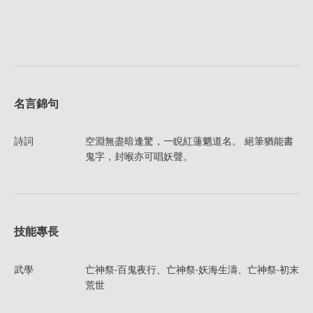
名言錦句
詩詞
空淵無盡暗逢驚，一睨紅蓮魍道名。 絕筆猶能書
鬼字，封喉亦可唱妖聲。
技能專長
武學
亡神祭‧百鬼夜行、亡神祭‧妖海生濤、亡神祭‧初末
荒世