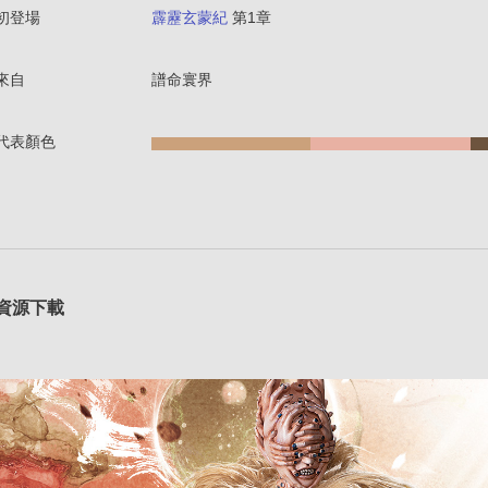
初登場
霹靂玄蒙紀
第1章
來自
譜命寰界
代表顏色
資源下載