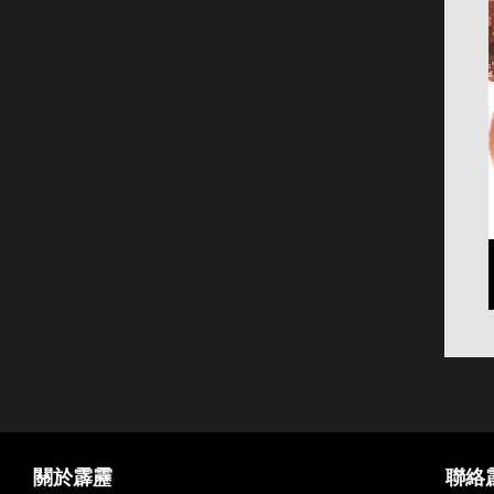
關於霹靂
聯絡