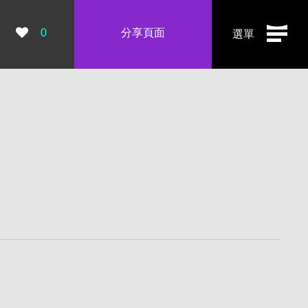
瀏覽數：
0
分享頁面
選單