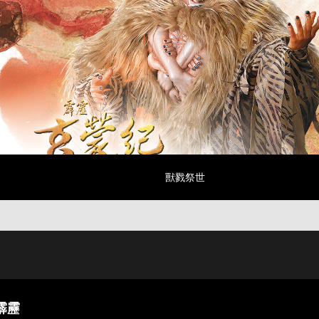
獸戮祭世
霹靂