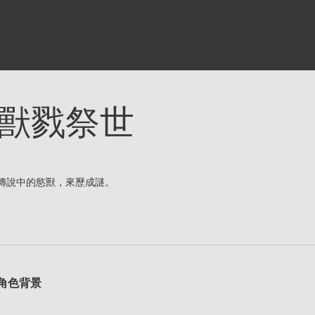
獸戮祭世
傳說中的慾獸，來歷成謎。
角色背景