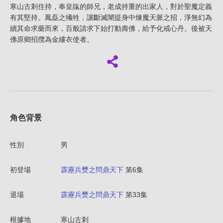
寒山古剎住持，奉皇靝的師兄，老成持重的出家人，對於聖魔定義
有其堅持。鳳磊之犧牲，讓斷滅闡提身中煉魔天脈之招，淨無幻為
續其命求藥而來，百般請求下始打動壽佛，給予化戒心丹。後被天
佛原鄉招攬為金縷衣使者。
角色背景
性別
男
初登場
霹靂兵燹之問鼎天下
第6集
退場
霹靂兵燹之問鼎天下
第33集
根據地
寒山古剎