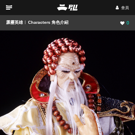
會員
霹靂英雄
Characters 角色介紹
瀏覽數
0