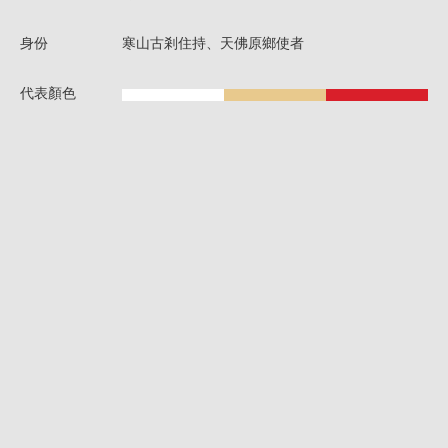
身份
寒山古剎住持、天佛原鄉使者
代表顏色