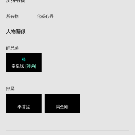
所持有物
所有物
化戒心丹
人物關係
師兄弟
釋
奉皇靝
[師弟]
部屬
奉菩提
謁金剛
1