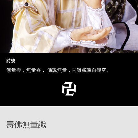
詩號
無量壽，無量喜， 佛說無量，阿難藏識自觀空。
壽佛無量識