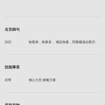
名言錦句
詩詞
無量壽，無量喜， 佛說無量，阿難藏識自觀空。
技能專長
武學
佛心大悲‧煉魔天脈