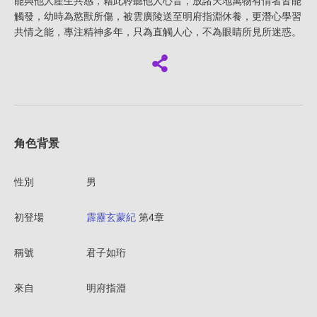
能與他人產生共感，藉此聆聽他人心音，放諸天地萬物有情者皆能
觸發，幼時為慾獸所傷，被雲廣陵送至明府指淵休養，更潛心學習
共情之能，專注精神多年，只為直觸人心，不為眼睛所見所迷惑。
角色背景
性別
男
初登場
霹靂玄蒙紀
第4章
稱號
君子如珩
來自
明府指淵