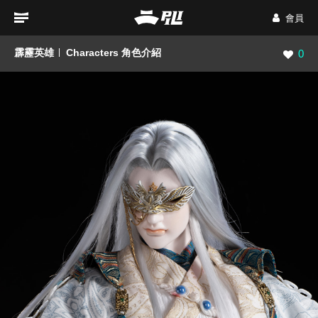
會員
霹靂英雄
Characters 角色介紹
瀏覽數
0