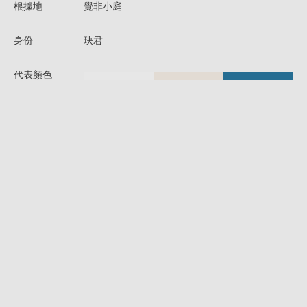
根據地
覺非小庭
身份
玦君
代表顏色