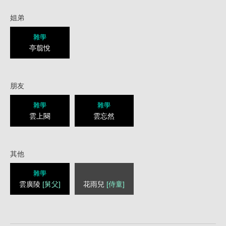
姐弟
雜學
亭翦悅
朋友
雜學
雜學
雲上闋
雲忘然
其他
雜學
雲廣陵
[舅父]
花雨兒
[侍童]