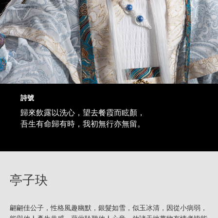
詩號
歸來飲露以洗心，望去餐霞而眩顏，
吾生有命歸有時，我初無行亦無留。
亭子玦
翩翩佳公子，性格風趣幽默，銀髮如雪，似玉冰清，因從小病弱，