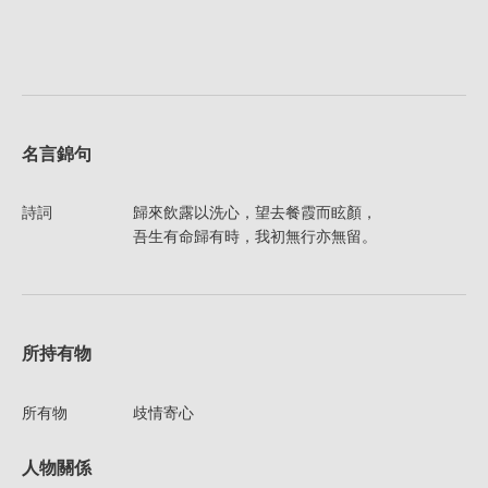
名言錦句
詩詞
歸來飲露以洗心，望去餐霞而眩顏，
吾生有命歸有時，我初無行亦無留。
所持有物
所有物
歧情寄心
人物關係