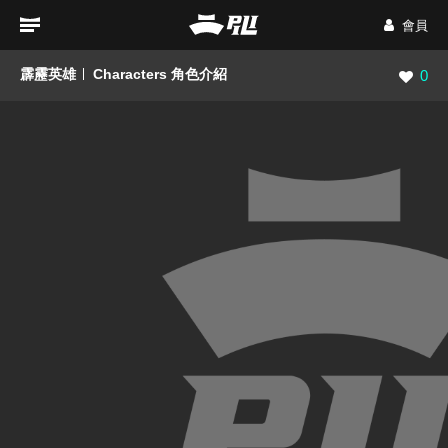
會員
霹靂英雄
Characters 角色介紹
瀏覽數
0