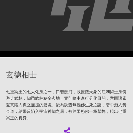
玄德相士
七重冥王的七大化身之一，口若懸河，以擅觀天象的江湖術士身份
遊走武林，知悉武林秘辛玄地，實則暗中進行分化目的，意圖讓素
還真陷入孤立無援的窘境。後為調查無難佛生死之謎，暗中潛入黃
金道，結果反陷入宇宙神知之局，被跨限怒佛一掌擊斃，現出七重
冥王的真身。