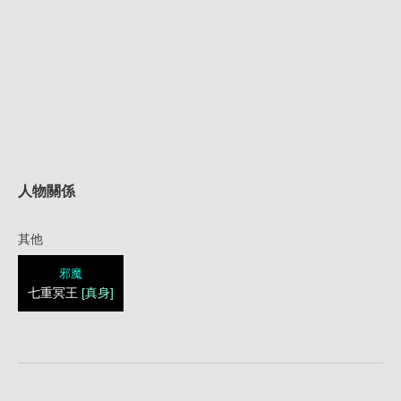
人物關係
其他
邪魔
七重冥王
[真身]
1