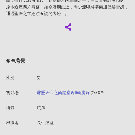
藥，個性溫和有風度，姿態優雅的翩翩君子，與碧雪妍訂有婚約。
原本遊歷四方尋藥，如今婚期已近，御少流即將準備迎娶碧雪妍，
通過聖脈之主絕絃五調的考驗...。
角色背景
性別
男
初登場
霹靂天命之仙魔鏖鋒II斬魔錄
第56章
稱號
絃風
根據地
長生藥廬