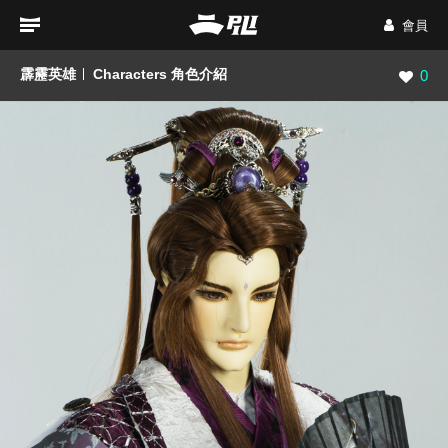
會員
霹靂英雄
Characters 角色介紹
瀏覽數
0