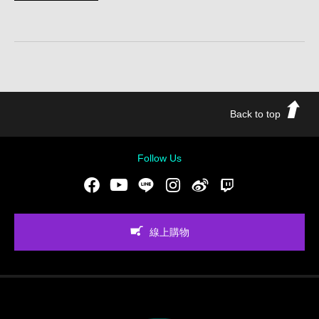
Back to top
Follow Us
Facebook
Youtube
LINE
Instgram
新浪微博
Twitch
線上購物