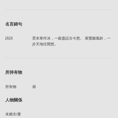
名言錦句
詩詞
雲末寒作冰，一曲盡話古今愁。 黃鶯聽風鈴，一
步天地任閒悠。
所持有物
所有物
扇
人物關係
未婚夫/妻