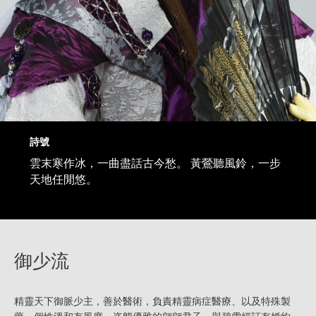
詩號
雲末寒作冰，一曲盡話古今愁。 黃鶯聽風鈴，一步
天地任閒悠。
御少流
精靈天下御脈少主，善於醫術，負責精靈病症醫療、以及特殊製