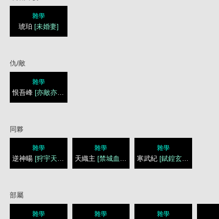
雜學
琥珀
[未婚妻]
仇/敵
雜學
恨吾峰
[亦敵亦友]
同夥
雜學
雜學
雜學
逆神暘
[狩宇天脈]
天織主
[禁城血脈]
寒武紀
[錻鍠玄脈]
部屬
雜學
雜學
雜學