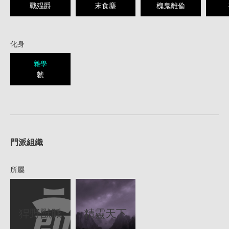
戰殟爵
末食塵
槐鬼離倫
化身
雜學
虩
1
門派組織
所屬
猂野獸脈
精靈天下