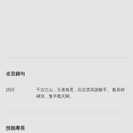
名言錦句
詩詞
千古江山，王者無覓，壯志雲高誰敵手。 氣吞磅
礡浪，隻手戰天闕。
技能專長