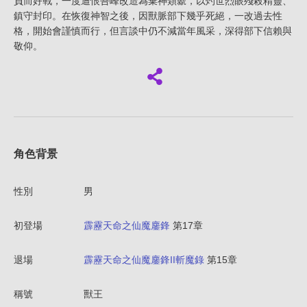
負而好戰，一度遭恨吾峰改造為棄神類虩，以灼世烈眼殘殺精靈、
鎮守封印。在恢復神智之後，因獸脈部下幾乎死絕，一改過去性
格，開始會謹慎而行，但言談中仍不減當年風采，深得部下信賴與
敬仰。
角色背景
性別
男
初登場
霹靂天命之仙魔鏖鋒
第17章
退場
霹靂天命之仙魔鏖鋒II斬魔錄
第15章
稱號
獸王