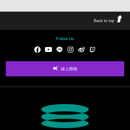
Back to top
Follow Us
Facebook
Youtube
LINE
Instgram
新浪微博
Twitch
線上購物