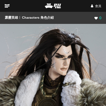
會員
霹靂英雄
Characters 角色介紹
瀏覽數
0