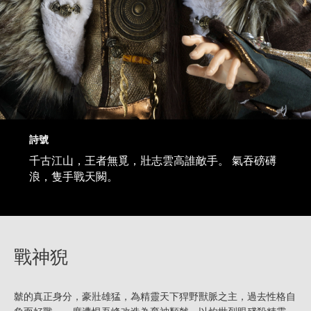
詩號
千古江山，王者無覓，壯志雲高誰敵手。 氣吞磅礡
浪，隻手戰天闕。
戰神猊
虩的真正身分，豪壯雄猛，為精靈天下猂野獸脈之主，過去性格自