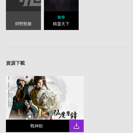
雜學
猂野獸脈
精靈天下
資源下載
戰神猊