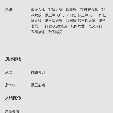
武學
戰屠六戎、獸滅九寰、獸皇擊、靈狩碎心掌、獸
滅六戒、獸王戰天印、冥日變‧獸王戰天印、猂獸
闢天關、獸王戮天擊、冥日變‧獸王悍天擊、獸毀
七荒、冥日變‧天絕地滅、無間灼世．鬼冥末日、
戰圖無疆．獸王絕刃
所持有物
武器
血闇冥刃
所有物
獸王征袍
人物關係
未婚夫/妻