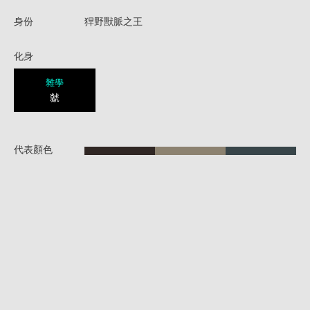
身份
猂野獸脈之王
化身
雜學
虩
代表顏色