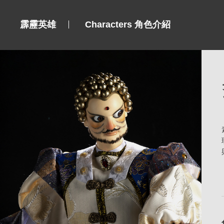
霹靂英雄
Characters 角色介紹